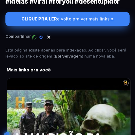
#ideias #viral #foryou #desentupidor
CLIQUE PRA LER
e volte pra ver mais links »
Compartilhar
Esta página existe apenas para indexação. Ao clicar, você será
levado ao site de origem (
Boi Selvagem
) numa nova aba.
Mais links pra você