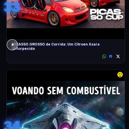
33
PICASSO GROSSO de Corrida: Um Citroen Xsara
Entorpecido
34