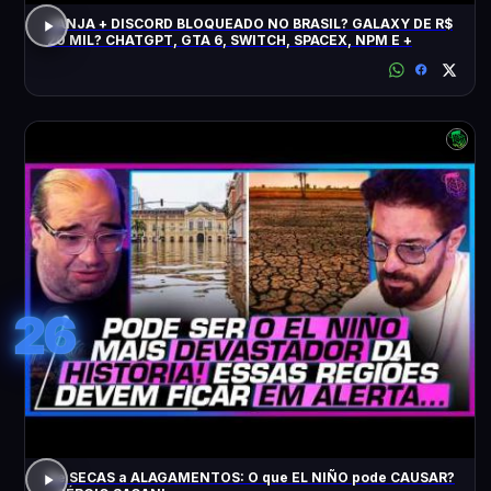
JANJA + DISCORD BLOQUEADO NO BRASIL? GALAXY DE R$
20 MIL? CHATGPT, GTA 6, SWITCH, SPACEX, NPM E +
26
De SECAS a ALAGAMENTOS: O que EL NIÑO pode CAUSAR?