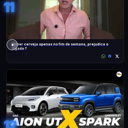
11
Beber cerveja apenas no fim de semana, prejudica o
fígado ?
12