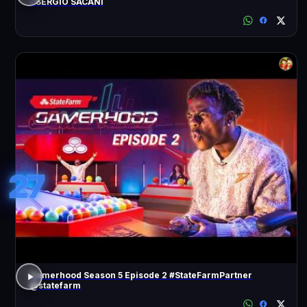
- SÉRGIO SACANI
27
Gamerhood Season 5 Episode 2 #StateFarmPartner
@statefarm