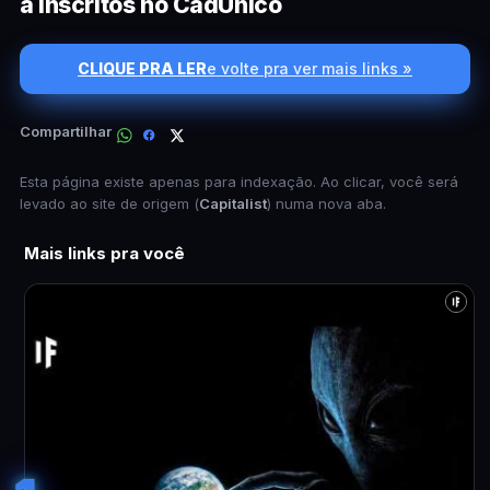
a inscritos no CadÚnico
CLIQUE PRA LER
e volte pra ver mais links »
Compartilhar
Esta página existe apenas para indexação. Ao clicar, você será
levado ao site de origem (
Capitalist
) numa nova aba.
Mais links pra você