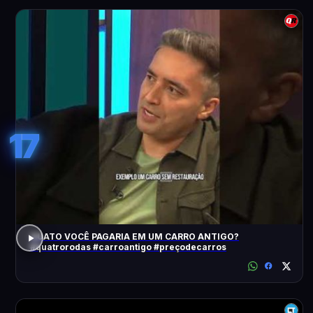
17
QUATO VOCÊ PAGARIA EM UM CARRO ANTIGO?
#quatrorodas #carroantigo #preçodecarros