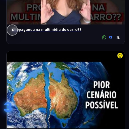
Propaganda na multimídia do carro??
3