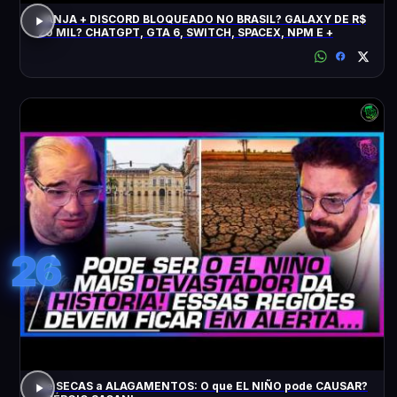
JANJA + DISCORD BLOQUEADO NO BRASIL? GALAXY DE R$
20 MIL? CHATGPT, GTA 6, SWITCH, SPACEX, NPM E +
26
De SECAS a ALAGAMENTOS: O que EL NIÑO pode CAUSAR?