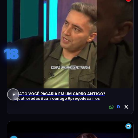
18
QUATO VOCÊ PAGARIA EM UM CARRO ANTIGO?
#quatrorodas #carroantigo #preçodecarros