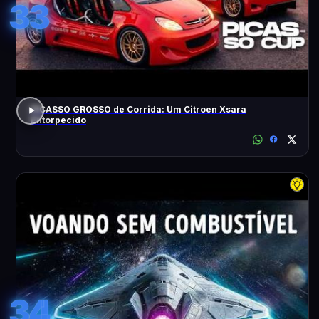
33
PICASSO GROSSO de Corrida: Um Citroen Xsara
Entorpecido
34