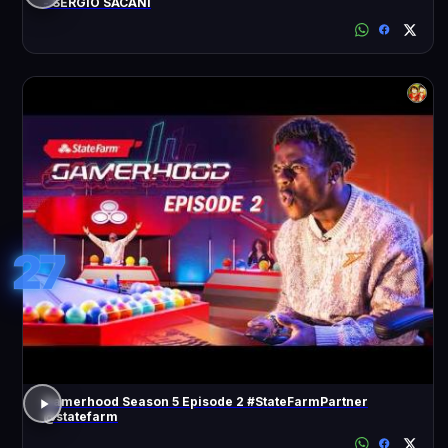
- SÉRGIO SACANI
27
Gamerhood Season 5 Episode 2 #StateFarmPartner
@statefarm