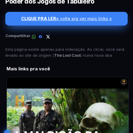
Poder dos Jogos de Tabuleiro
CLIQUE PRA LER
e volte pra ver mais links »
Compartilhar
Esta página existe apenas para indexação. Ao clicar, você será
levado ao site de origem (
The Lost Cast
) numa nova aba.
Mais links pra você