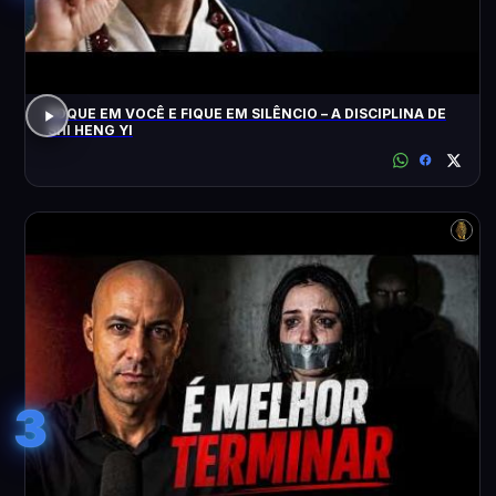
FOQUE EM VOCÊ E FIQUE EM SILÊNCIO – A DISCIPLINA DE
SHI HENG YI
3