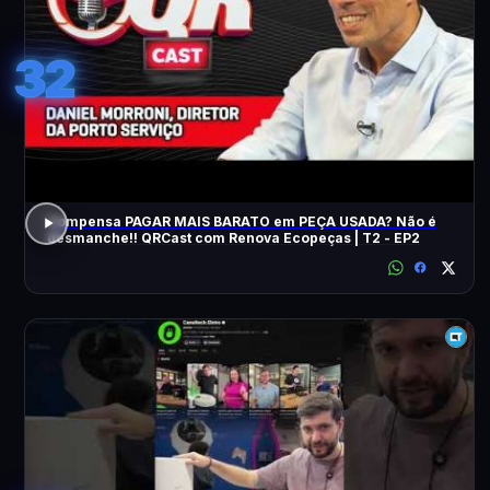
32
Compensa PAGAR MAIS BARATO em PEÇA USADA? Não é
desmanche!! QRCast com Renova Ecopeças | T2 - EP2