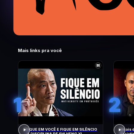
Mais links pra você
1
2
FOQUE EM VOCÊ E FIQUE EM SILÊNCIO
Sinais 
– A DISCIPLINA DE SHI HENG YI
Desisti