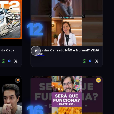
12
 da Capa
Acordar Cansado NÃO é Normal? VEJA
ISSO!
16