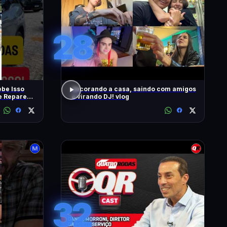
28
be Isso
decorando a casa, saindo com amigos
 e Repare
e virando DJ! vlog
32