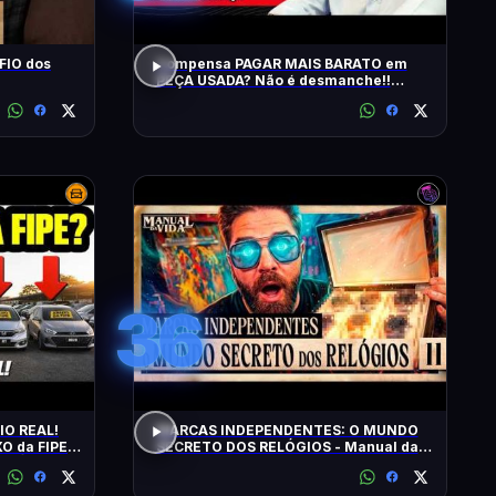
FIO dos
Compensa PAGAR MAIS BARATO em
PEÇA USADA? Não é desmanche!!
QRCast com Renova Ecopeças | T2 -
EP2
36
IO REAL!
MARCAS INDEPENDENTES: O MUNDO
O da FIPE:
SECRETO DOS RELÓGIOS - Manual da
FIÁVEIS!
Vida #011