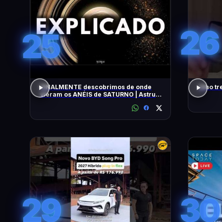
26
25
FINALMENTE descobrimos de onde
Olho tr
vieram os ANÉIS de SATURNO | Astrum
Brasil
29
30