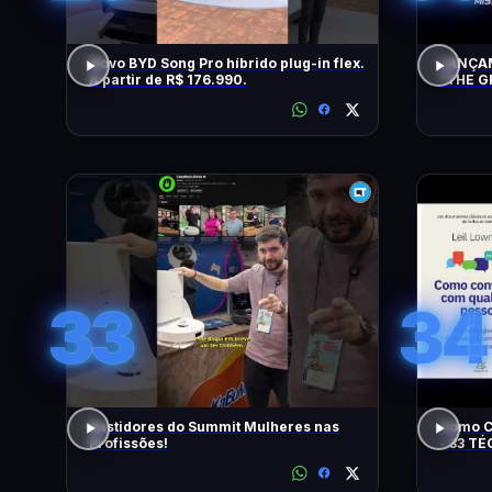
Novo BYD Song Pro híbrido plug-in flex.
LANÇAM
A partir de R$ 176.990.
"THE G
TENTA
33
34
Bastidores do Summit Mulheres nas
Como C
Profissões!
- 33 T