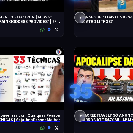
ENTO ELECTRON | MISSÃO
CONSEGUE resolver o DESA
RAIN GODDESS PROVIDES" | 2ª
QUATRO LITROS?
TIVA
35
onversar com Qualquer Pessoa
INACREDITÁVEL? SÓ ANÚNC
ÉCNICAS | SejaUmaPessoaMelhor
CARROS ATÉ R$70MIL ABAIX
BARATOS DE MANTER e CON