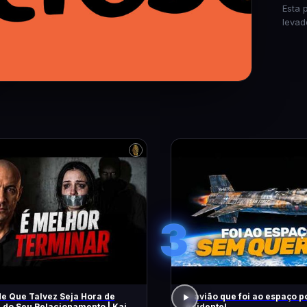
Esta 
levad
3
de Que Talvez Seja Hora de
O avião que foi ao espaço p
r do Seu Relacionamento | Kaio
Acidente!