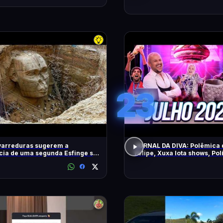
23
varreduras sugerem a
JORNAL DA DIVA: Polêmica 
cia de uma segunda Esfinge sob
Felipe, Xuxa lota shows, Pol
mides
DiaTV