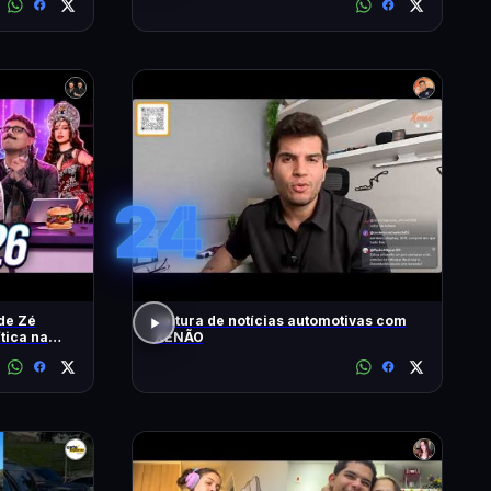
24
de Zé
Leitura de notícias automotivas com
ítica na
XENÃO