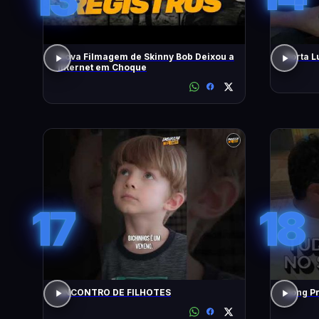
Nova Filmagem de Skinny Bob Deixou a
Porta L
Internet em Choque
17
18
ENCONTRO DE FILHOTES