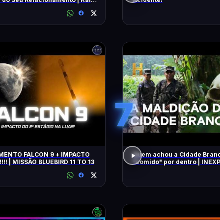
7
TO FALCON 9 + IMPACTO
Quem achou a Cidade Branc
!!! | MISSÃO BLUEBIRD 11 TO 13
"comido" por dentro | INEXPLICÁVEL
COM WILLIAM SHATNER | H