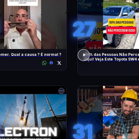
27
emer. Qual a causa ? É normal ?
90% das Pessoas Não Perce
Aqui! Veja Este Toyota SW4
Também
31