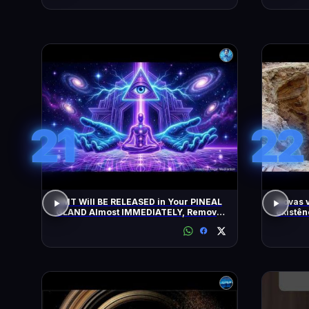
21
22
DMT Will BE RELEASED in Your PINEAL
Novas 
GLAND Almost IMMEDIATELY, Remove
existên
All Negative Blockages | 432 Hz
as pirâ