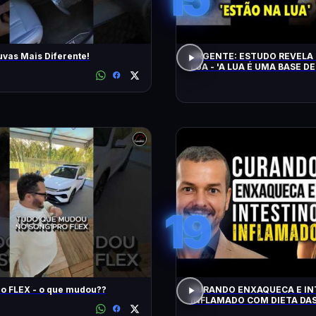
uvas Mais Diferente!
URGENTE: ESTUDO REVELA 
LUA - 'A LUA É UMA BASE DE
CHEGAM NA TERRA EM 20 
19
Song Pro FLEX - o que mudou??
CURANDO ENXAQUECA E IN
INFLAMADO COM DIETA DAS