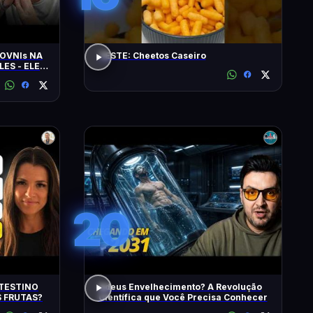
OVNIs NA
TESTE: Cheetos Caseiro
LES - ELES
MINUTOS'
20
TESTINO
Adeus Envelhecimento? A Revolução
 FRUTAS?
Científica que Você Precisa Conhecer