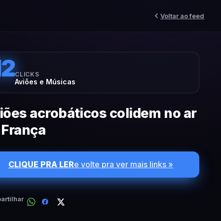
Voltar ao feed
12
CLICKS
Aviões e Músicas
iões acrobáticos colidem no ar
 França
CLIQUE PRA LER
e volte pra ver mais links »
rtilhar