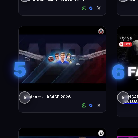
Nardel
5
6
Podcast - LABACE 2026
LANÇAMEN
NA LUA!