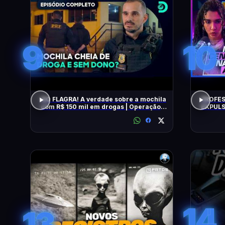
9
10
NO FLAGRA! A verdade sobre a mochila
PROFES
com R$ 150 mil em drogas | Operação
EXPULS
Fronteira Brasil
univers
BEATRI
14
13