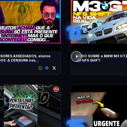
11
SORES ASSEDIADOS, alunos
TUDO SOBRE a BMW M3 GT2
OS: A CENSURA nas
do NFS SHIFT
idades - SÁVIO DI MAIO E
Z BUENO
15