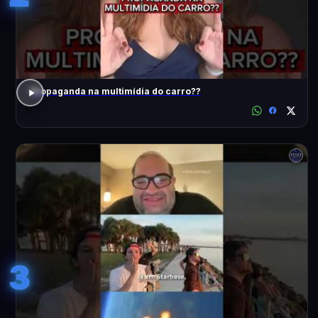
Propaganda na multimídia do carro??
3