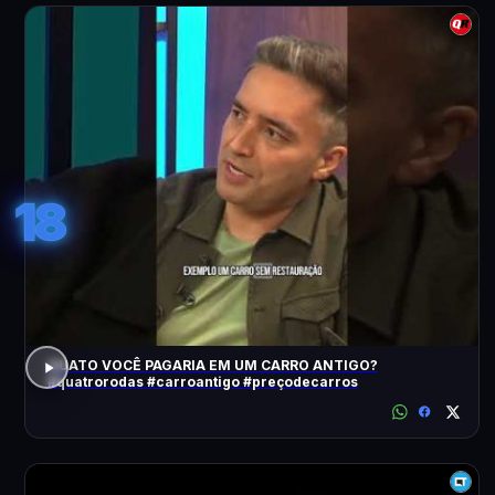
18
QUATO VOCÊ PAGARIA EM UM CARRO ANTIGO?
#quatrorodas #carroantigo #preçodecarros