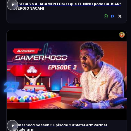
De SECAS a ALAGAMENTOS: O que EL NIÑO pode CAUSAR?
- SÉRGIO SACANI
27
Gamerhood Season 5 Episode 2 #StateFarmPartner
@statefarm