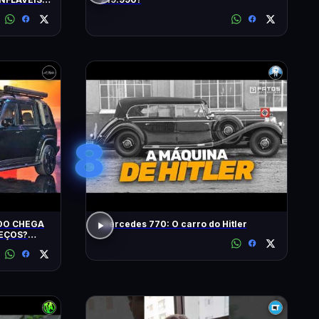
S
8
IDO CHEGA
Mercedes 770: O carro do Hitler
REÇOS?
? EU