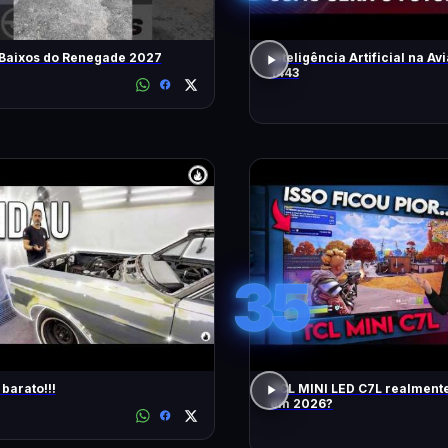
 Baixos do Renegade 2027
Inteligência Artificial na Avi
1443
35
barato!!!
TCL MINI LED C7L realment
em 2026?