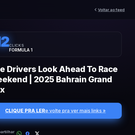
Voltar ao feed
12
CLICKS
FORMULA 1
e Drivers Look Ahead To Race
ekend | 2025 Bahrain Grand
ix
CLIQUE PRA LER
e volte pra ver mais links »
rtilhar