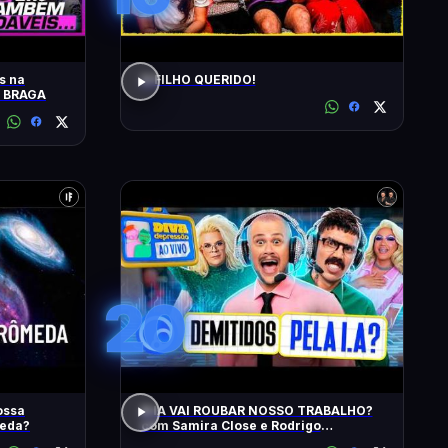
s na
O FILHO QUERIDO!
O BRAGA
20
ossa
A IA VAI ROUBAR NOSSO TRABALHO?
meda?
com Samira Close e Rodrigo
Apresentador | Diva Ao Vivo na DiaTV