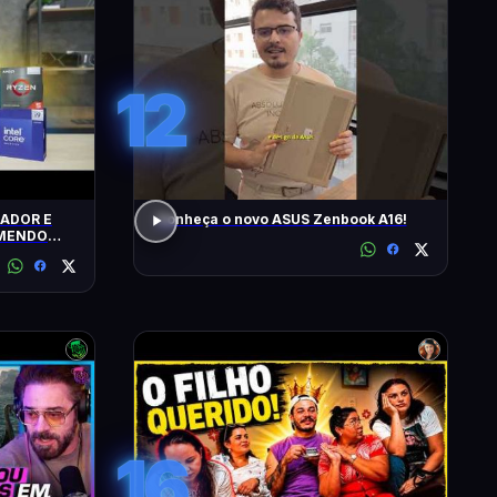
12
ADOR E
Conheça o novo ASUS Zenbook A16!
OMENDO
16