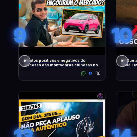
9
10
Pontos positivos e negativos do
O Que 
sucesso das montadoras chinesas no
Está L
Brasil
13
14