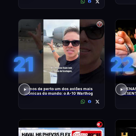
21
22
Vimos de perto um dos aviões mais
APENAS
icônicas do mundo: o A-10 Warthog
DESENT