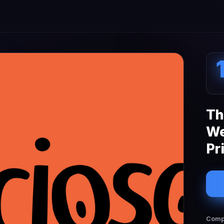
Th
We
Pr
Compa