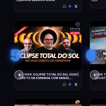
5
6
AO VIVO: ECLIPSE TOTAL DO SOL 2026 |
NAVE T
DIRETO DA ESPANHA COM DANIEL
REGIST
LOPEZ E VILELA !!!!!!
ALERTA