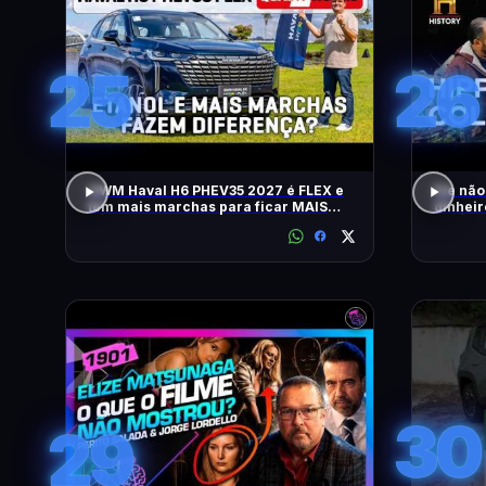
25
26
GWM Haval H6 PHEV35 2027 é FLEX e
Ele não
tem mais marchas para ficar MAIS
dinheir
RÁPIDO
RELÍQU
30
29