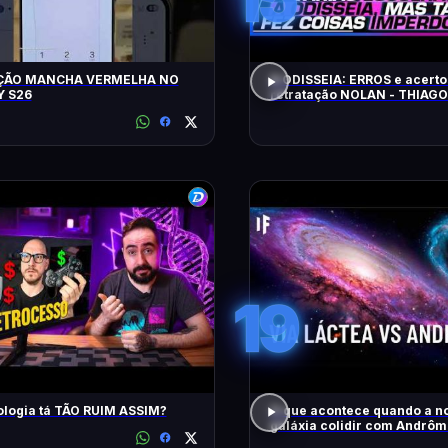
ÇÃO MANCHA VERMELHA NO
A ODISSEIA: ERROS e acerto
 S26
retratação NOLAN - THIAG
19
ologia tá TÃO RUIM ASSIM?
O que acontece quando a n
galáxia colidir com Andrô