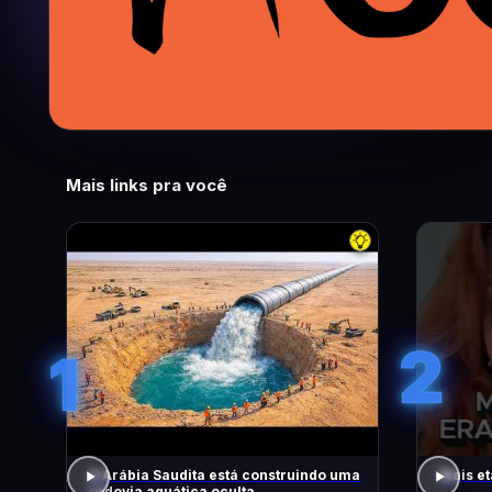
Mais links pra você
2
1
A Arábia Saudita está construindo uma
Mais et
rodovia aquática oculta