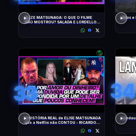
ELIZE MATSUNAGA: O QUE O FILME
Altos e
NÃO MOSTROU? SALADA E LORDELLO -
Inteligência Ltda. Podcast #1901
34
33
A HISTÓRIA REAL de ELISE MATSUNAGA
Landau 
que a Netflix não CONTOU - RICARDO
SALADA E JORGE LORDELLO