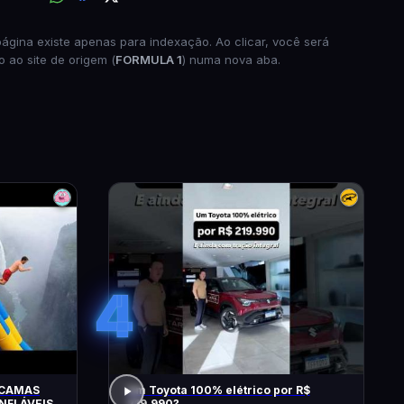
página existe apenas para indexação. Ao clicar, você será
o ao site de origem (
FORMULA 1
) numa nova aba.
4
 CAMAS
Um Toyota 100% elétrico por R$
NFLÁVEIS
219.990?