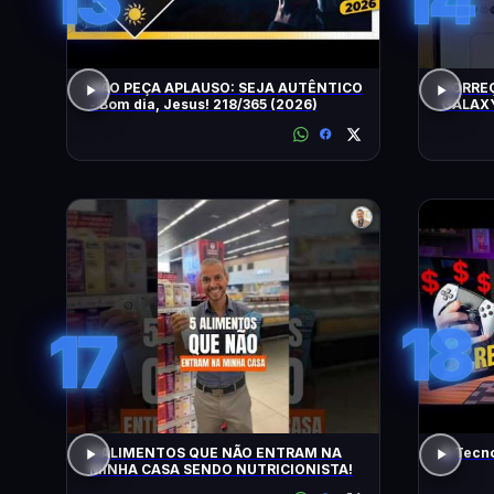
NÃO PEÇA APLAUSO: SEJA AUTÊNTICO
CORRE
- Bom dia, Jesus! 218/365 (2026)
GALAXY
18
17
5 ALIMENTOS QUE NÃO ENTRAM NA
A Tecn
MINHA CASA SENDO NUTRICIONISTA!