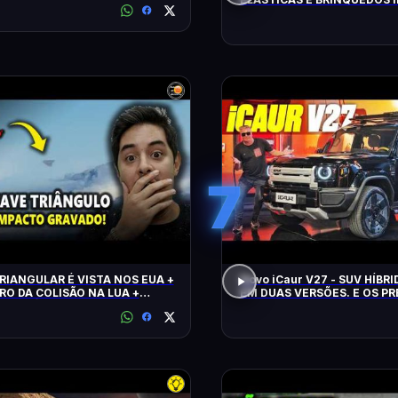
FLAGRADOS PELAS CÂMERA
7
RIANGULAR É VISTA NOS EUA +
Novo iCaur V27 - SUV HÍBR
RO DA COLISÃO NA LUA +
EM DUAS VERSÕES. E OS P
 CLIMÁTICO
MOTORES? EQUIPAMENTOS
CONTO!