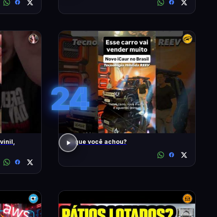
24
inil,
O que você achou?