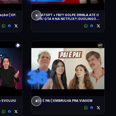
ação! | EP.
CHATGPT + FBI?! GOLPE DRIBLA ATÉ O
2FA! GTA 6 NA NETFLIX?! DUOLINGO
IRRITA USUÁRIOS! CHATGPT + FBI
36
e EVOLUIU
PAI É PAI | EMBRULHA PRA VIAGEM