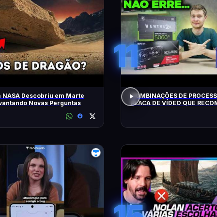
11
a NASA Descobriu em Marte
COMBINAÇÕES DE PROCESS
evantando Novas Perguntas
PLACA DE VÍDEO QUE REC
HOJE!
15