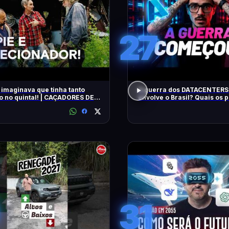
27
 imaginava que tinha tanto
A guerra dos DATACENTERS 
o no quintal! | CAÇADORES DE
envolve o Brasil? Quais os
IAS | HISTORY
31