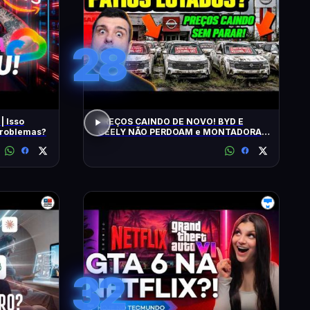
28
| Isso
PREÇOS CAINDO DE NOVO! BYD E
 problemas?
GEELY NÃO PERDOAM e MONTADORAS
APELAM PRA LOCADORAS! O QUE
ACONTECEU?
32