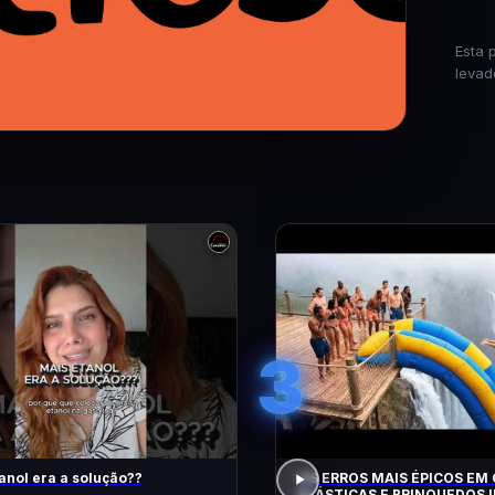
Esta 
levad
3
anol era a solução??
OS ERROS MAIS ÉPICOS EM
ELÁSTICAS E BRINQUEDOS I