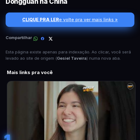
Dongguan na China
CLIQUE PRA LER
e volte pra ver mais links »
Compartilhar
Esta página existe apenas para indexação. Ao clicar, você será
levado ao site de origem (
Gesiel Taveira
) numa nova aba.
Mais links pra você
1