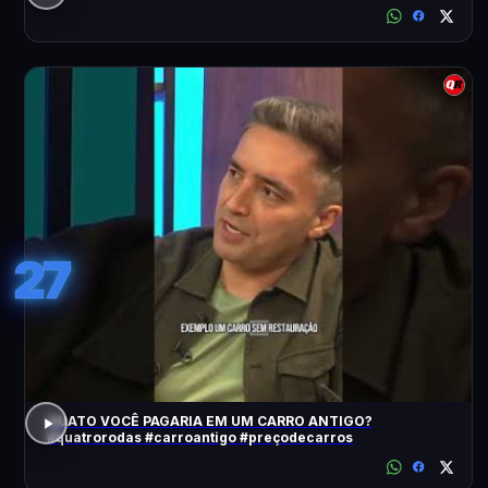
27
QUATO VOCÊ PAGARIA EM UM CARRO ANTIGO?
#quatrorodas #carroantigo #preçodecarros