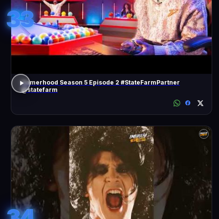
33
Gamerhood Season 5 Episode 2 #StateFarmPartner
@statefarm
34