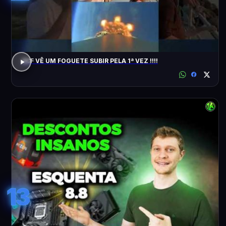
ACF VÊ UM FOGUETE SUBIR PELA 1ª VEZ !!!!
13