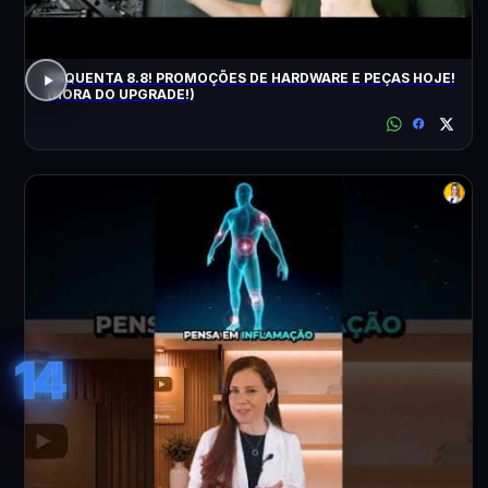
ESQUENTA 8.8! PROMOÇÕES DE HARDWARE E PEÇAS HOJE!
(HORA DO UPGRADE!)
14