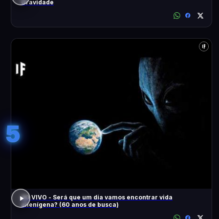
Gravidade
5
AO VIVO - Será que um dia vamos encontrar vida
alienígena? (60 anos de busca)