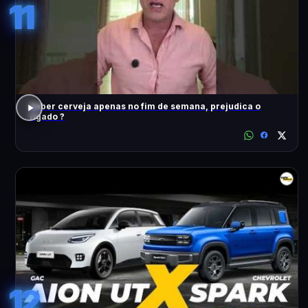
11
Beber cerveja apenas no fim de semana, prejudica o
fígado ?
12