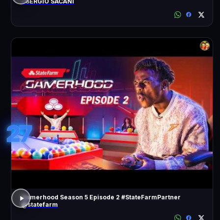
- SÉRGIO SACANI
27
Gamerhood Season 5 Episode 2 #StateFarmPartner
@statefarm