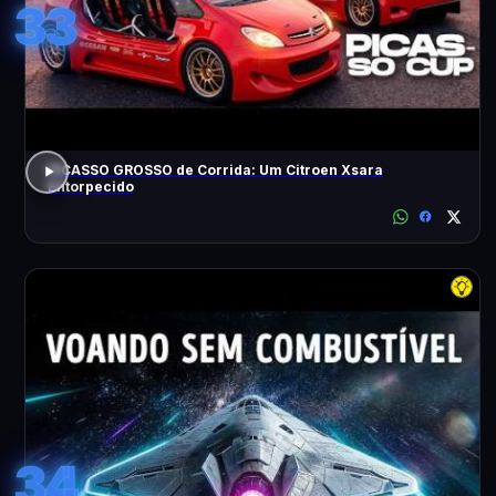
33
PICASSO GROSSO de Corrida: Um Citroen Xsara
Entorpecido
34