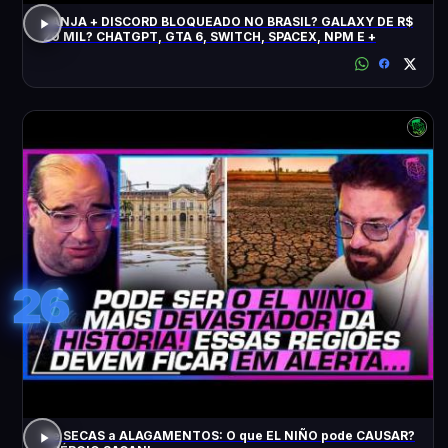
JANJA + DISCORD BLOQUEADO NO BRASIL? GALAXY DE R$
20 MIL? CHATGPT, GTA 6, SWITCH, SPACEX, NPM E +
26
De SECAS a ALAGAMENTOS: O que EL NIÑO pode CAUSAR?