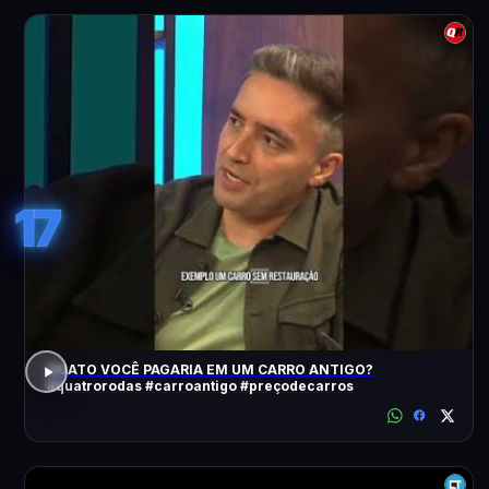
17
QUATO VOCÊ PAGARIA EM UM CARRO ANTIGO?
#quatrorodas #carroantigo #preçodecarros