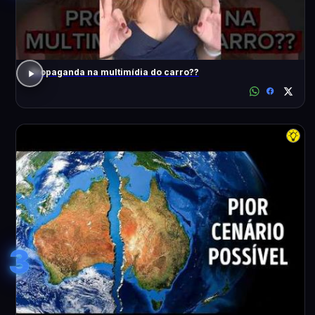
Propaganda na multimídia do carro??
3