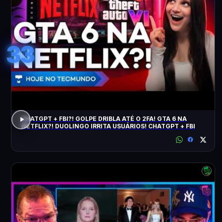
33
CHATGPT + FBI?! GOLPE DRIBLA ATÉ O 2FA! GTA 6 NA
NETFLIX?! DUOLINGO IRRITA USUÁRIOS! CHATGPT + FBI