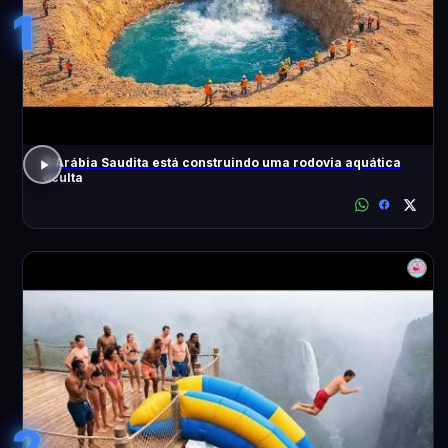
1
A Arábia Saudita está construindo uma rodovia aquática
oculta
2