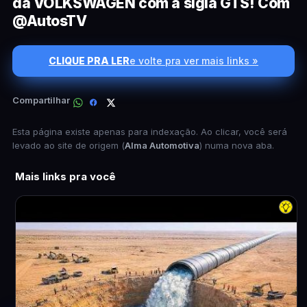
da VOLKSWAGEN com a sigla GTS! Com
@AutosTV
CLIQUE PRA LER
e volte pra ver mais links »
Compartilhar
Esta página existe apenas para indexação. Ao clicar, você será
levado ao site de origem (
Alma Automotiva
) numa nova aba.
Mais links pra você