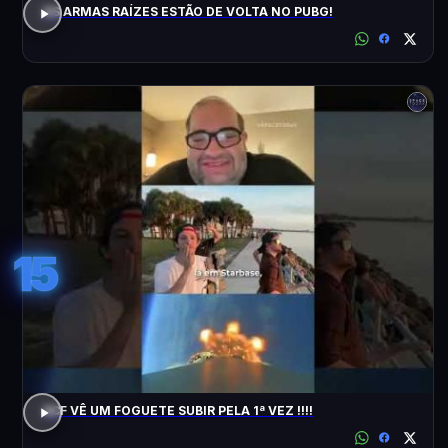
AS ARMAS RAÍZES ESTÃO DE VOLTA NO PUBG!
15
ACF VÊ UM FOGUETE SUBIR PELA 1ª VEZ !!!!