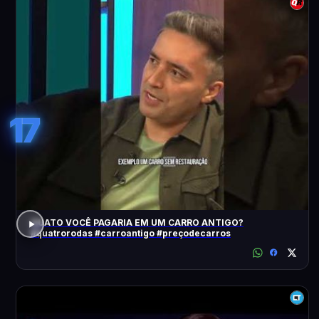
17
QUATO VOCÊ PAGARIA EM UM CARRO ANTIGO?
#quatrorodas #carroantigo #preçodecarros