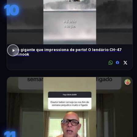
10
Um gigante que impressiona de perto! O lendário CH-47
Chinook
11