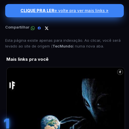
CLIQUE PRA LER
e volte pra ver mais links »
Compartilhar
Esta página existe apenas para indexação. Ao clicar, você será
levado ao site de origem (
TecMundo
) numa nova aba.
Mais links pra você
1