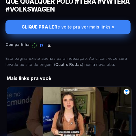
QUE QUALQUER POLO #TERA #VWTERA
#VOLKSWAGEN
CLIQUE PRA LER
e volte pra ver mais links »
Compartilhar
Esta página existe apenas para indexação. Ao clicar, você será
levado ao site de origem (
Quatro Rodas
) numa nova aba.
Mais links pra você