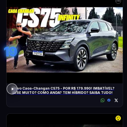
19
Novo Caoa-Changan CS75 - POR R$ 179.990! IMBATÍVEL?
BEBE MUITO? COMO ANDA? TEM HÍBRIDO? SAIBA TUDO!