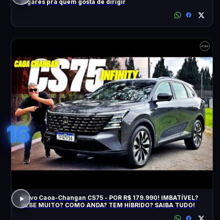
lugares pra quem gosta de dirigir
16
Novo Caoa-Changan CS75 - POR R$ 179.990! IMBATÍVEL?
BEBE MUITO? COMO ANDA? TEM HÍBRIDO? SAIBA TUDO!