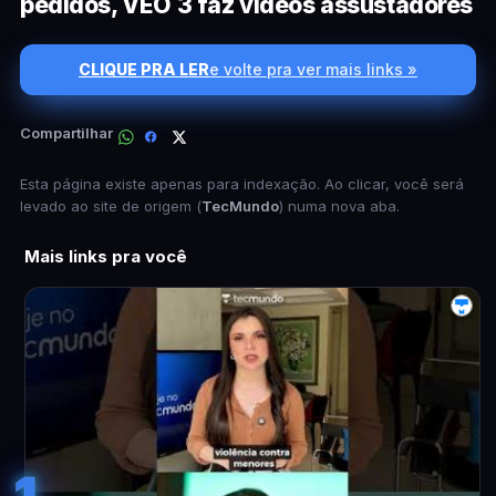
pedidos, VEO 3 faz vídeos assustadores
CLIQUE PRA LER
e volte pra ver mais links »
Compartilhar
Esta página existe apenas para indexação. Ao clicar, você será
levado ao site de origem (
TecMundo
) numa nova aba.
Mais links pra você
1