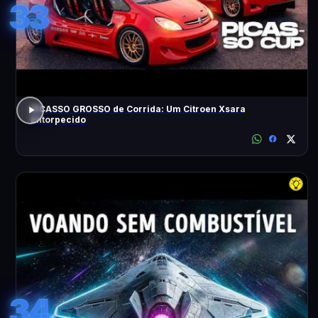
33
PICASSO GROSSO de Corrida: Um Citroen Xsara
Entorpecido
34