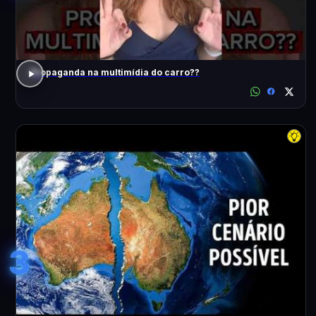
Propaganda na multimídia do carro??
3