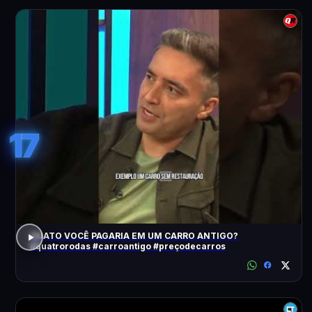
17
QUATO VOCÊ PAGARIA EM UM CARRO ANTIGO?
#quatrorodas #carroantigo #preçodecarros