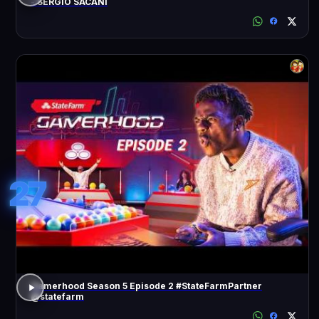
- SÉRGIO SACANI
27
Gamerhood Season 5 Episode 2 #StateFarmPartner
@statefarm