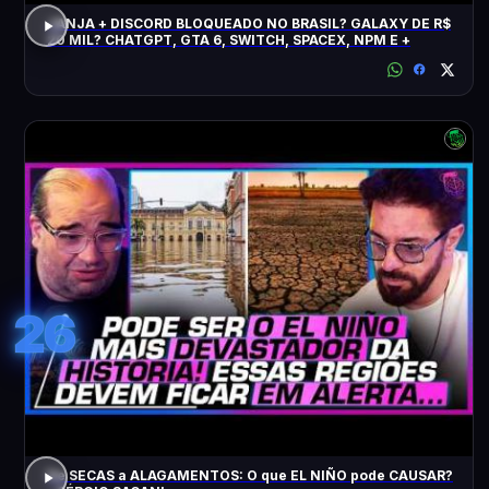
JANJA + DISCORD BLOQUEADO NO BRASIL? GALAXY DE R$
20 MIL? CHATGPT, GTA 6, SWITCH, SPACEX, NPM E +
26
De SECAS a ALAGAMENTOS: O que EL NIÑO pode CAUSAR?