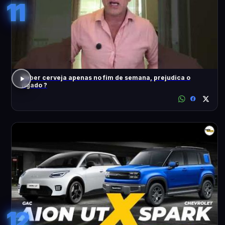
11
Beber cerveja apenas no fim de semana, prejudica o
fígado ?
12