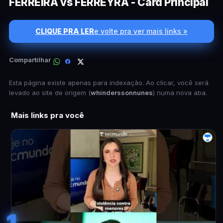
FERREIRA vs FERREYRA - Card Principal
CLIQUE PRA LER
e volte pra ver mais links »
Compartilhar
Esta página existe apenas para indexação. Ao clicar, você será
levado ao site de origem (
whinderssonnunes
) numa nova aba.
Mais links pra você
1