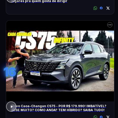
lugares pra quem gosta de dirigir
16
Novo Caoa-Changan CS75 - POR R$ 179.990! IMBATÍVEL?
BEBE MUITO? COMO ANDA? TEM HÍBRIDO? SAIBA TUDO!