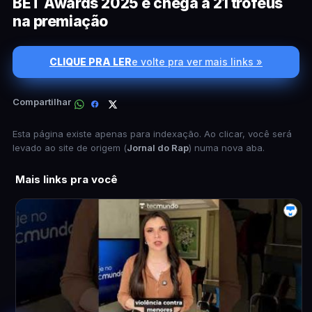
BET Awards 2025 e chega a 21 troféus
na premiação
CLIQUE PRA LER
e volte pra ver mais links »
Compartilhar
Esta página existe apenas para indexação. Ao clicar, você será
levado ao site de origem (
Jornal do Rap
) numa nova aba.
Mais links pra você