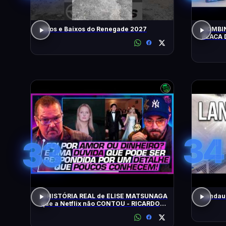
Altos e Baixos do Renegade 2027
COMBIN
PLACA 
HOJE!
34
33
A HISTÓRIA REAL de ELISE MATSUNAGA
Landau 
que a Netflix não CONTOU - RICARDO
SALADA E JORGE LORDELLO