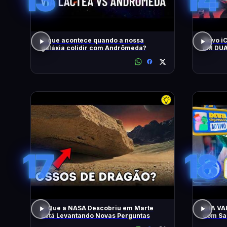
O que acontece quando a nossa
Novo i
galáxia colidir com Andrômeda?
EM DUA
MOTOR
CONTO
17
18
O Que a NASA Descobriu em Marte
A IA V
Está Levantando Novas Perguntas
com Sam
Apresen