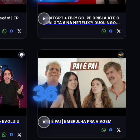
ação! | EP.
CHATGPT + FBI?! GOLPE DRIBLA ATÉ O
2FA! GTA 6 NA NETFLIX?! DUOLINGO
IRRITA USUÁRIOS! CHATGPT + FBI
36
e EVOLUIU
PAI É PAI | EMBRULHA PRA VIAGEM