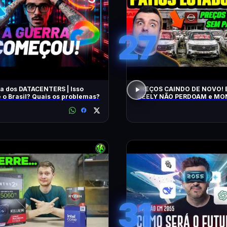
27
a dos DATACENTERS | Isso
PREÇOS CAINDO DE NOVO! 
 o Brasil? Quais os problemas?
GEELY NÃO PERDOAM e M
APELAM PRA LOCADORAS! O QUE
ACONTECEU?
31