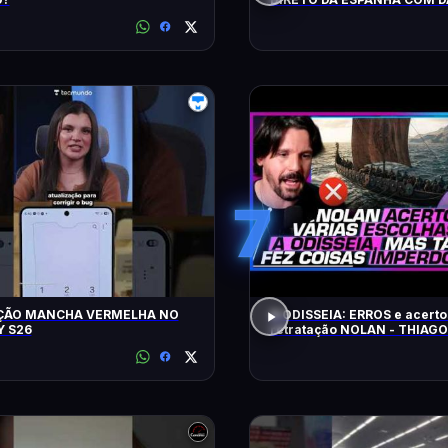
LOPEZ E VILELA !!!!!!
7
ÇÃO MANCHA VERMELHA NO
A ODISSEIA: ERROS e acerto
 S26
retratação NOLAN - THIAG