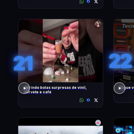
22
21
abrindo bolas surpresas de vinil,
O que 
sorvete e café