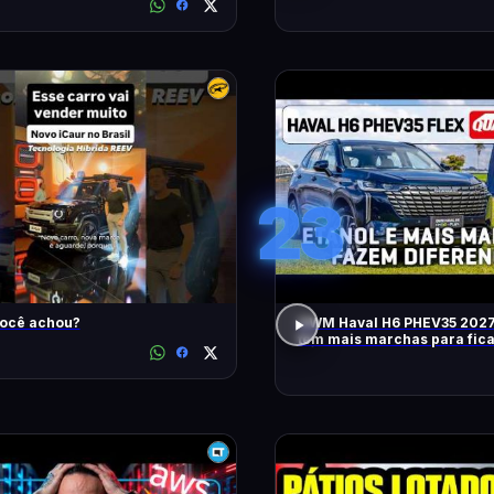
23
você achou?
GWM Haval H6 PHEV35 2027
tem mais marchas para fic
RÁPIDO