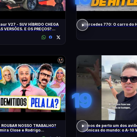
Caur V27 - SUV HÍBRIDO CHEGA
Mercedes 770: O carro do H
S VERSÕES. E OS PREÇOS?
ES? EQUIPAMENTOS? EU
!
19
AI ROUBAR NOSSO TRABALHO?
Vimos de perto um dos aviõ
ira Close e Rodrigo
icônicas do mundo: o A-10 
tador | Diva Ao Vivo na DiaTV