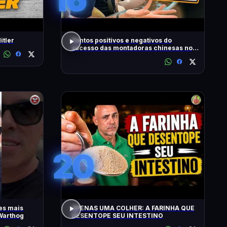
itler
Pontos positivos e negativos do
sucesso das montadoras chinesas no
Brasil
20
es mais
APENAS UMA COLHER: A FARINHA QUE
Warthog
DESENTOPE SEU INTESTINO