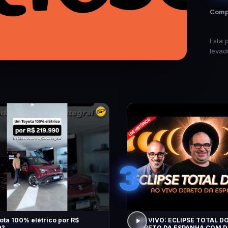
Compa
Esta 
levad
3
ta 100% elétrico por R$
AO VIVO: ECLIPSE TOTAL DO
0?
DIRETO DA ESPANHA COM D