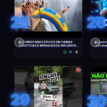
25
26
OS ERROS MAIS ÉPICOS EM CAMAS
A guerr
ELÁSTICAS E BRINQUEDOS INFLÁVEIS
envolve
FLAGRADOS PELAS CÂMERAS
29
30