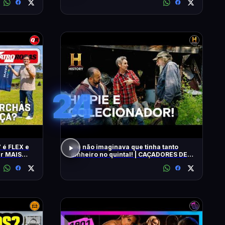
24
 é FLEX e
Ele não imaginava que tinha tanto
ar MAIS
dinheiro no quintal! | CAÇADORES DE
RELÍQUIAS | HISTORY