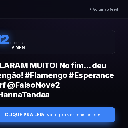
Voltar ao feed
12
CLICKS
TV MRN
LARAM MUITO! No fim... deu
ngão! #Flamengo #Esperance
rf @FalsoNove2
annaTendaa
CLIQUE PRA LER
e volte pra ver mais links »