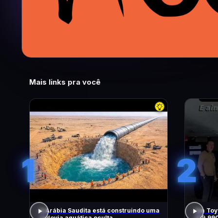
Mais links pra você
1
2
A Arábia Saudita está construindo uma
Um Toyo
rodovia aquática oculta
219.99