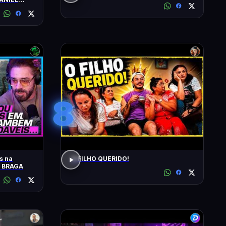
8
s na
O FILHO QUERIDO!
O BRAGA