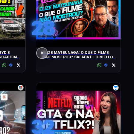
28
BYD E
ELIZE MATSUNAGA: O QUE O FILME
ONTADORAS
NÃO MOSTROU? SALADA E LORDELLO -
Inteligência Ltda. Podcast #1901
32