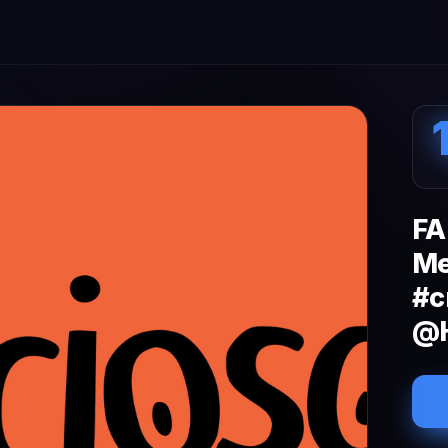
FA
Me
#c
@H