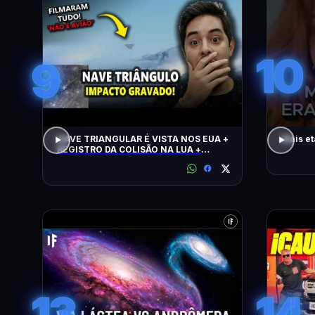
10
9
NAVE TRIANGULAR É VISTA NOS EUA +
Mais et
REGISTRO DA COLISÃO NA LUA +
ALERTA CLIMÁTICO
13
14