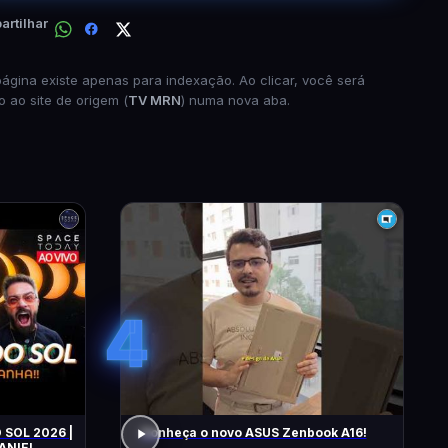
rtilhar
página existe apenas para indexação. Ao clicar, você será
o ao site de origem (
TV MRN
) numa nova aba.
4
 SOL 2026 |
Conheça o novo ASUS Zenbook A16!
ANIEL