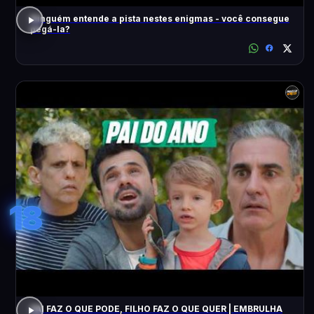
Ninguém entende a pista nestes enigmas - você consegue
pegá-la?
18
PAI FAZ O QUE PODE, FILHO FAZ O QUE QUER | EMBRULHA