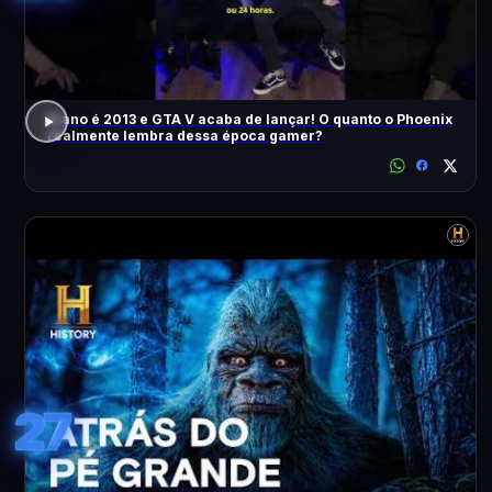
O ano é 2013 e GTA V acaba de lançar! O quanto o Phoenix
realmente lembra dessa época gamer?
27