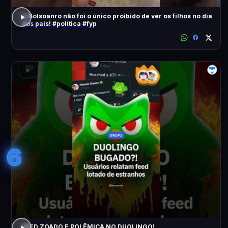
O Bolsoanro não foi o único proibido de ver os filhos no dia
dos pais! #política #fyp
6
FEED ZOADO E POLÊMICA NO DUOLINGO!