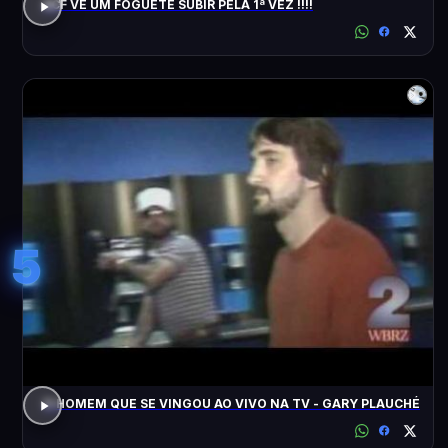
ACF VÊ UM FOGUETE SUBIR PELA 1ª VEZ !!!!
5
O HOMEM QUE SE VINGOU AO VIVO NA TV - GARY PLAUCHÉ