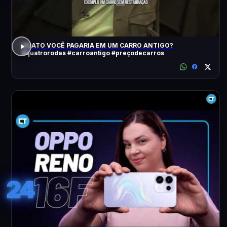
QUATO VOCÊ PAGARIA EM UM CARRO ANTIGO?
#quatrorodas #carroantigo #preçodecarros
24