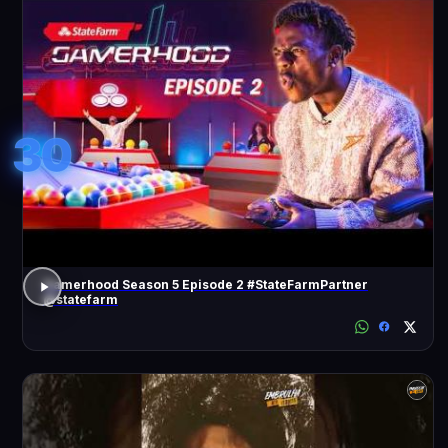
30
Gamerhood Season 5 Episode 2 #StateFarmPartner
@statefarm