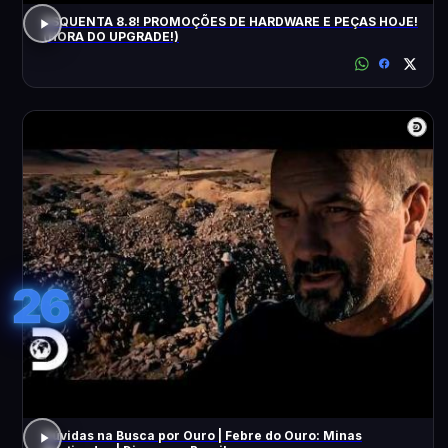
ESQUENTA 8.8! PROMOÇÕES DE HARDWARE E PEÇAS HOJE!
(HORA DO UPGRADE!)
26
Dúvidas na Busca por Ouro | Febre do Ouro: Minas