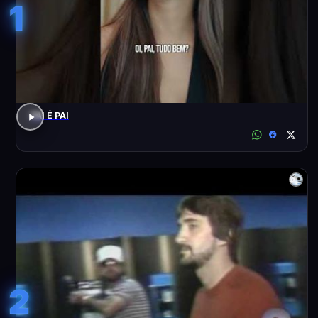
1
PAI É PAI
2