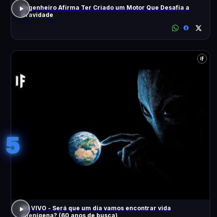
Engenheiro Afirma Ter Criado um Motor Que Desafia a
Gravidade
5
AO VIVO - Será que um dia vamos encontrar vida
alienígena? (60 anos de busca)