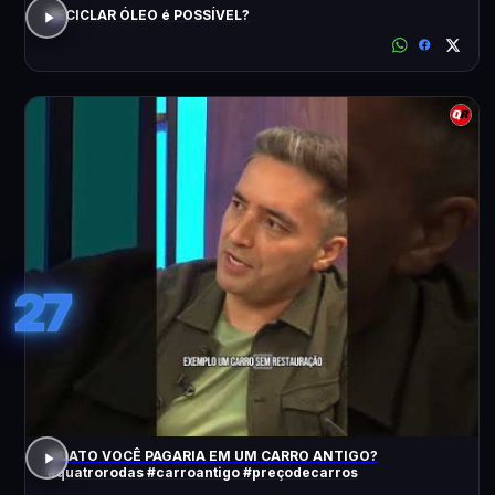
RECICLAR ÓLEO é POSSÍVEL?
27
QUATO VOCÊ PAGARIA EM UM CARRO ANTIGO?
#quatrorodas #carroantigo #preçodecarros