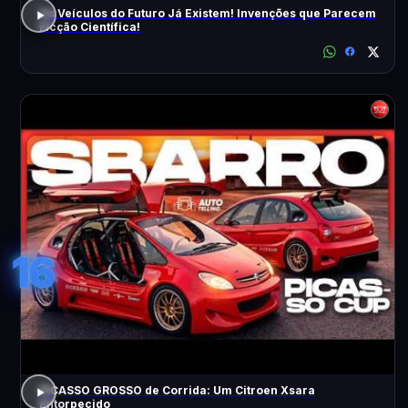
Os Veículos do Futuro Já Existem! Invenções que Parecem
Ficção Científica!
16
PICASSO GROSSO de Corrida: Um Citroen Xsara
Entorpecido