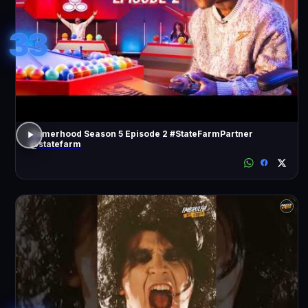
33
Gamerhood Season 5 Episode 2 #StateFarmPartner
@statefarm