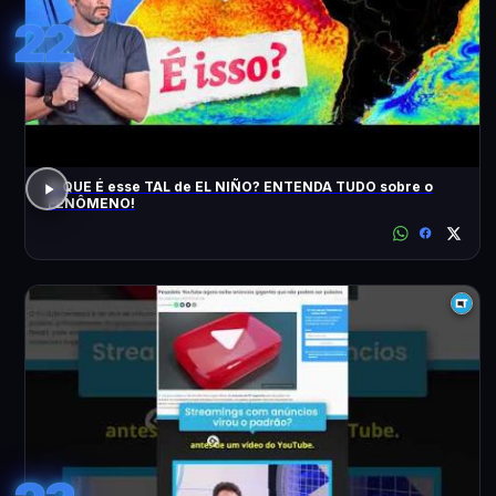
22
O QUE É esse TAL de EL NIÑO? ENTENDA TUDO sobre o
FENÔMENO!