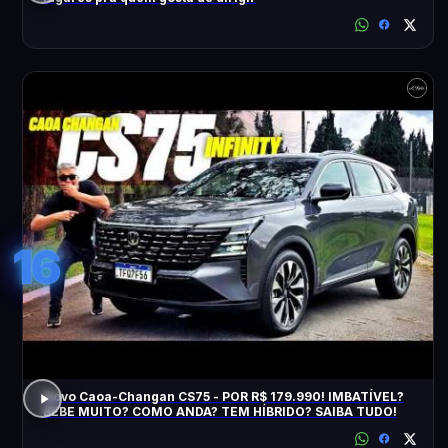
16
Novo Caoa-Changan CS75 - POR R$ 179.990! IMBATÍVEL?
BEBE MUITO? COMO ANDA? TEM HÍBRIDO? SAIBA TUDO!