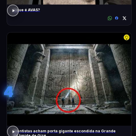
o que é AVAS?
4
Cientistas acham porta gigante escondida na Grande
Pirâmide de Gizé