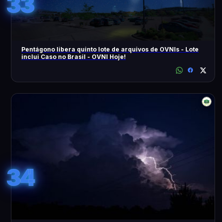
33
Pentágono libera quinto lote de arquivos de OVNIs - Lote
inclui Caso no Brasil - OVNI Hoje!
34