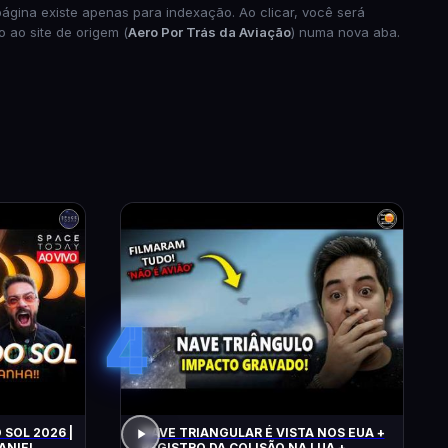
página existe apenas para indexação. Ao clicar, você será
o ao site de origem (
Aero Por Trás da Aviação
) numa nova aba.
4
 SOL 2026 |
NAVE TRIANGULAR É VISTA NOS EUA +
ANIEL
REGISTRO DA COLISÃO NA LUA +