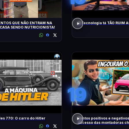
ENTOS QUE NÃO ENTRAM NA
A Tecnologia tá TÃO RUIM 
CASA SENDO NUTRICIONISTA!
19
s 770: O carro do Hitler
Pontos positivos e negativo
sucesso das montadoras ch
Brasil