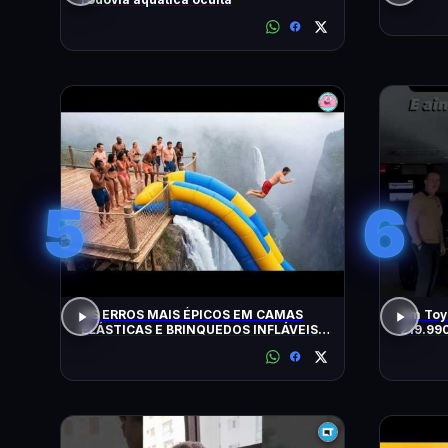
5
6
OS ERROS MAIS ÉPICOS EM CAMAS
Um Toyo
ELÁSTICAS E BRINQUEDOS INFLÁVEIS
219.99
FLAGRADOS PELAS CÂMERAS