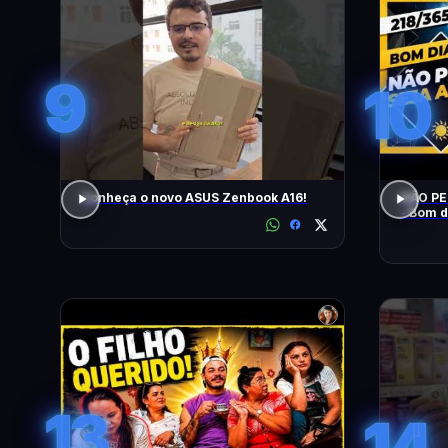
9
10
Conheça o novo ASUS Zenbook A16!
NÃO PE
- Bom d
13
14