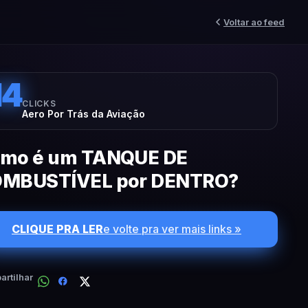
Voltar ao feed
14
CLICKS
Aero Por Trás da Aviação
mo é um TANQUE DE
MBUSTÍVEL por DENTRO?
CLIQUE PRA LER
e volte pra ver mais links »
rtilhar