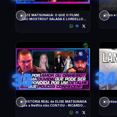
ELIZE MATSUNAGA: O QUE O FILME
Altos e
NÃO MOSTROU? SALADA E LORDELLO -
Inteligência Ltda. Podcast #1901
34
33
A HISTÓRIA REAL de ELISE MATSUNAGA
Landau 
que a Netflix não CONTOU - RICARDO
SALADA E JORGE LORDELLO