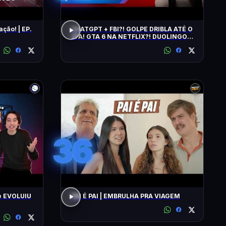
ação! | EP.
CHATGPT + FBI?! GOLPE DRIBLA ATÉ O
2FA! GTA 6 NA NETFLIX?! DUOLINGO
IRRITA USUÁRIOS! CHATGPT + FBI
36
e EVOLUIU
PAI É PAI | EMBRULHA PRA VIAGEM