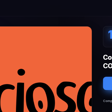
Co
CO
Compa