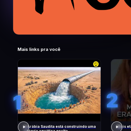
Mais links pra você
2
1
A Arábia Saudita está construindo uma
Mais et
rodovia aquática oculta