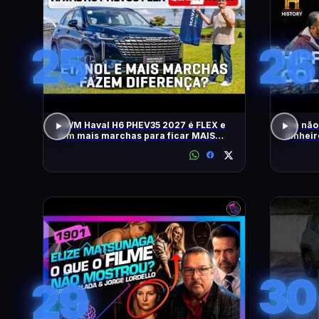
25
26
GWM Haval H6 PHEV35 2027 é FLEX e
Ele não
tem mais marchas para ficar MAIS
dinheir
RÁPIDO
RELÍQU
30
29