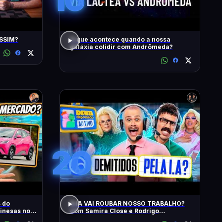
ASSIM?
O que acontece quando a nossa
galáxia colidir com Andrômeda?
20
s do
A IA VAI ROUBAR NOSSO TRABALHO?
inesas no
com Samira Close e Rodrigo
Apresentador | Diva Ao Vivo na DiaTV