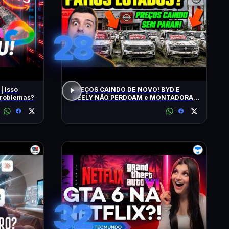
28
| Isso
PREÇOS CAINDO DE NOVO! BYD E
 problemas?
GEELY NÃO PERDOAM e MONTADORAS
APELAM PRA LOCADORAS! O QUE
ACONTECEU?
32