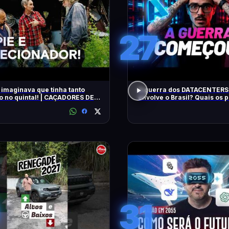
27
 imaginava que tinha tanto
A guerra dos DATACENTERS 
o no quintal! | CAÇADORES DE
envolve o Brasil? Quais os
IAS | HISTORY
31