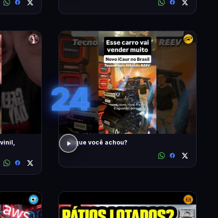
24
inil,
O que você achou?