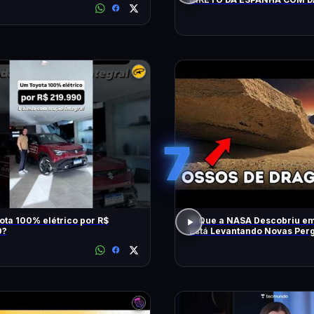
LOPEZ E VILELA !!!!!!
7
ta 100% elétrico por R$
O Que a NASA Descobriu e
0?
Está Levantando Novas Per