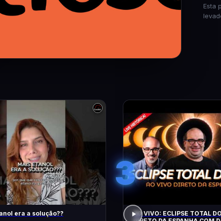
Esta 
levad
3
anol era a solução??
AO VIVO: ECLIPSE TOTAL DO
DIRETO DA ESPANHA COM D