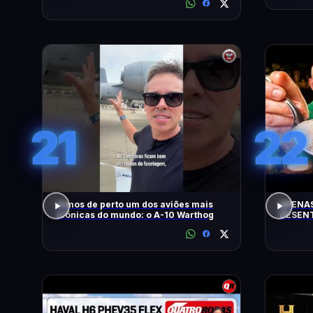
CONTO!
21
22
Vimos de perto um dos aviões mais
APENAS
icônicas do mundo: o A-10 Warthog
DESENT