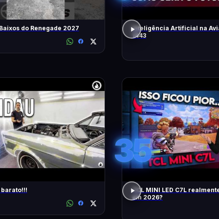
 Baixos do Renegade 2027
Inteligência Artificial na Avi
1443
35
barato!!!
TCL MINI LED C7L realment
em 2026?