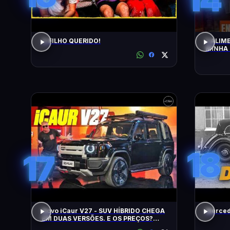
O FILHO QUERIDO!
5 ALIM
MINHA 
18
17
Novo iCaur V27 - SUV HÍBRIDO CHEGA
Mercede
EM DUAS VERSÕES. E OS PREÇOS?
MOTORES? EQUIPAMENTOS? EU