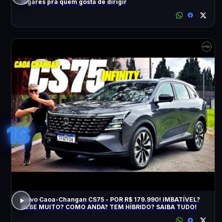
lugares pra quem gosta de dirigir
16
Novo Caoa-Changan CS75 - POR R$ 179.990! IMBATÍVEL?
BEBE MUITO? COMO ANDA? TEM HÍBRIDO? SAIBA TUDO!