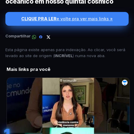
oceânico em nosso quintal cósmico
CLIQUE PRA LER
e volte pra ver mais links »
Compartilhar
Esta página existe apenas para indexação. Ao clicar, você será
levado ao site de origem (
INCRÍVEL
) numa nova aba.
Mais links pra você
1