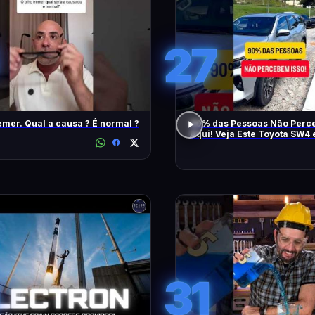
27
emer. Qual a causa ? É normal ?
90% das Pessoas Não Perce
Aqui! Veja Este Toyota SW4
Também
31