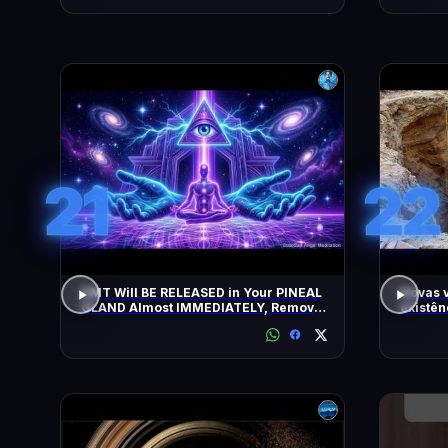
21
22
DMT Will BE RELEASED in Your PINEAL
Novas 
GLAND Almost IMMEDIATELY, Remove
existên
All Negative Blockages | 432 Hz
as pirâ