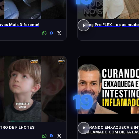
uvas Mais Diferente!
Song Pro FLEX - o que m
19
RO DE FILHOTES
CURANDO ENXAQUECA E IN
INFLAMADO COM DIETA DAS