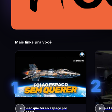
Mais links pra você
2
1
O avião que foi ao espaço por
Nova La
Acidente!