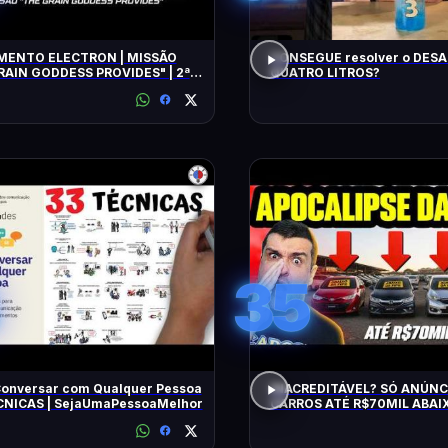
ENTO ELECTRON | MISSÃO
CONSEGUE resolver o DESA
RAIN GODDESS PROVIDES" | 2ª
QUATRO LITROS?
TIVA
35
onversar com Qualquer Pessoa
INACREDITÁVEL? SÓ ANÚNC
ÉCNICAS | SejaUmaPessoaMelhor
CARROS ATÉ R$70MIL ABAIX
BARATOS DE MANTER e CON