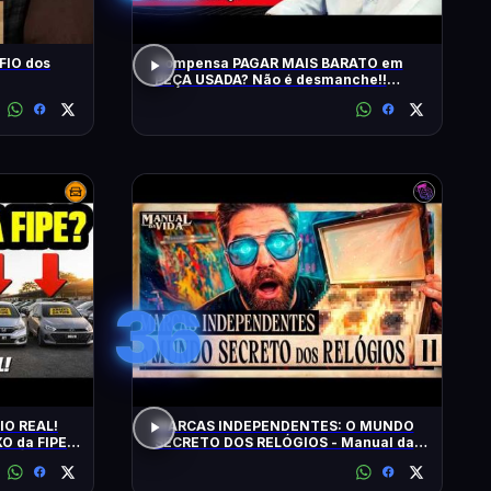
FIO dos
Compensa PAGAR MAIS BARATO em
PEÇA USADA? Não é desmanche!!
QRCast com Renova Ecopeças | T2 -
EP2
36
IO REAL!
MARCAS INDEPENDENTES: O MUNDO
O da FIPE:
SECRETO DOS RELÓGIOS - Manual da
FIÁVEIS!
Vida #011