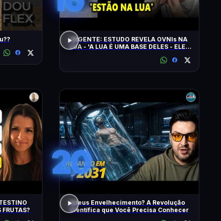
udou??
URGENTE: ESTUDO REVELA OVNIs NA
LUA - 'A LUA É UMA BASE DELES - ELES
CHEGAM NA TERRA EM 20 MINUTOS'
20
TESTINO
Adeus Envelhecimento? A Revolução
 FRUTAS?
Científica que Você Precisa Conhecer