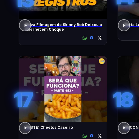
Nova Filmagem de Skinny Bob Deixou a
Porta L
Internet em Choque
17
18
TESTE: Cheetos Caseiro
ENCONT