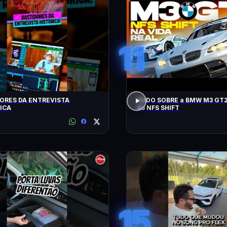
11
ORES DA ENTREVISTA
TUDO SOBRE a BMW M3 GT2
ICA
do NFS SHIFT
15