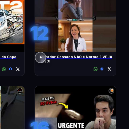
12
 da Capa
Acordar Cansado NÃO é Normal? VEJA
ISSO!
16