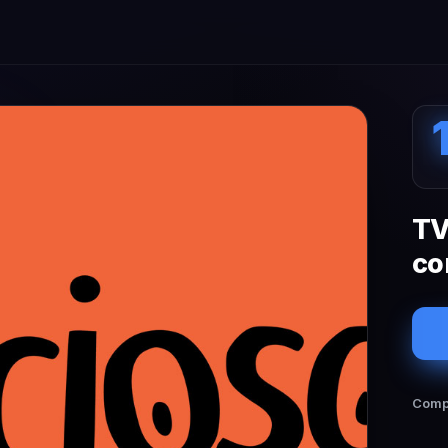
TV
co
Compa