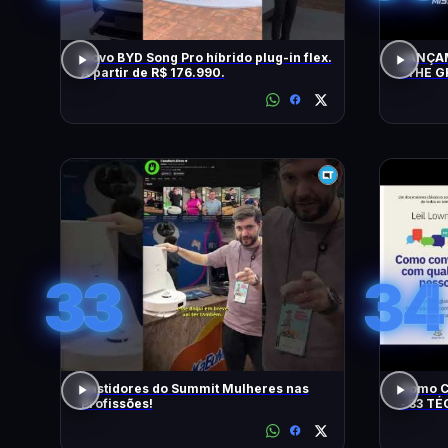
Novo BYD Song Pro híbrido plug-in flex.
LANÇAM
A partir de R$ 176.990.
"THE G
TENTA
33
34
Bastidores do Summit Mulheres nas
Como C
Profissões!
- 33 T