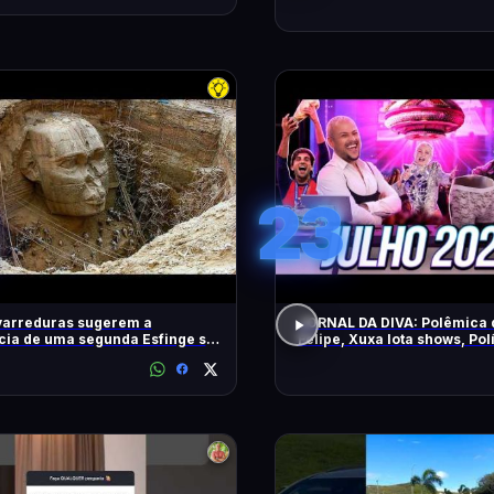
23
varreduras sugerem a
JORNAL DA DIVA: Polêmica 
cia de uma segunda Esfinge sob
Felipe, Xuxa lota shows, Pol
mides
DiaTV