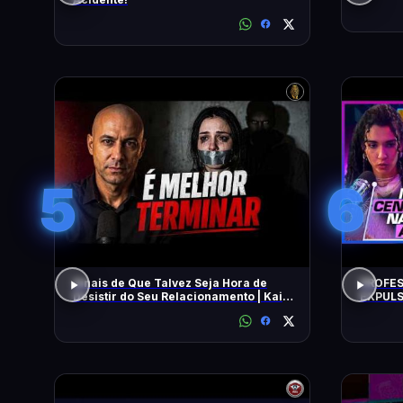
5
6
Sinais de Que Talvez Seja Hora de
PROFES
Desistir do Seu Relacionamento | Kaio
EXPULS
Nardel
univers
BEATRI