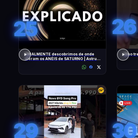
26
25
FINALMENTE descobrimos de onde
Olho tr
vieram os ANÉIS de SATURNO | Astrum
Brasil
29
30