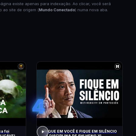
página existe apenas para indexação. Ao clicar, você será
o ao site de origem (
Mundo Conectado
) numa nova aba.
4
a foi
FOQUE EM VOCÊ E FIQUE EM SILÊNCIO
– A DISCIPLINA DE SHI HENG YI