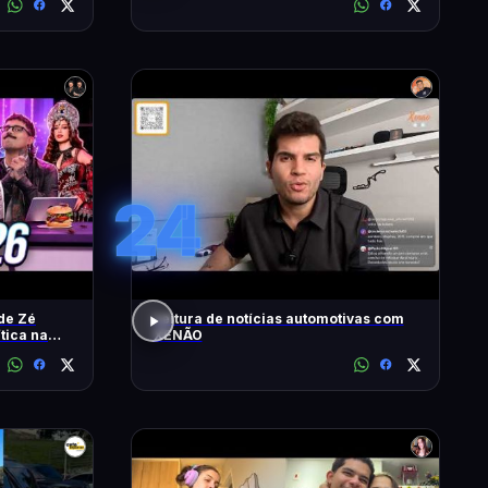
24
de Zé
Leitura de notícias automotivas com
ítica na
XENÃO