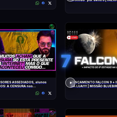
COM WILLIAM SHATNER | H
7
SORES ASSEDIADOS, alunos
LANÇAMENTO FALCON 9 + IMPACTO
OS: A CENSURA nas
NA LUA!!!! | MISSÃO BLUEBIR
idades - SÁVIO DI MAIO E
Z BUENO