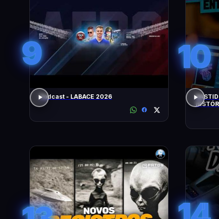
9
10
Podcast - LABACE 2026
BASTID
HISTÓR
14
13