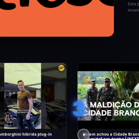
Esta 
levad
3
mborghini híbrida plug-in
Quem achou a Cidade Branc
"comido" por dentro | INEXPLICÁVEL