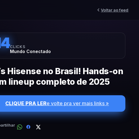
Voltar ao feed
14
CLICKS
Mundo Conectado
s Hisense no Brasil! Hands-on
m lineup completo de 2025
CLIQUE PRA LER
e volte pra ver mais links »
rtilhar