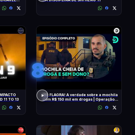
ISTORY
8
NO FLAGRA! A verdade sobre a mochila
D 11 TO 13
com R$ 150 mil em drogas | Operação
Fronteira Brasil