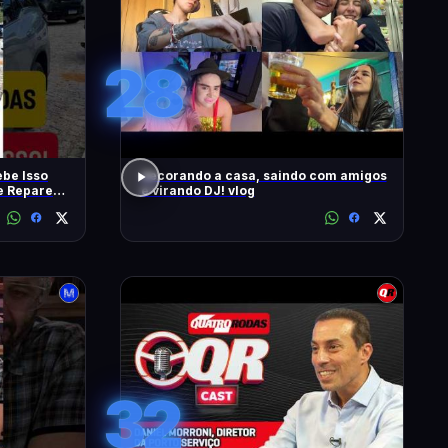
28
be Isso
decorando a casa, saindo com amigos
 e Repare
e virando DJ! vlog
32