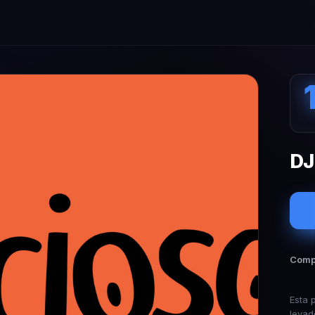
DJ
Compa
Esta 
levad