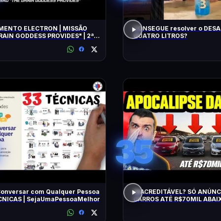
ENTO ELECTRON | MISSÃO
CONSEGUE resolver o DESA
RAIN GODDESS PROVIDES" | 2ª
QUATRO LITROS?
TIVA
35
onversar com Qualquer Pessoa
INACREDITÁVEL? SÓ ANÚNC
ÉCNICAS | SejaUmaPessoaMelhor
CARROS ATÉ R$70MIL ABAIX
BARATOS DE MANTER e CON