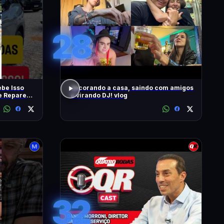
28
be Isso
decorando a casa, saindo com amigos
 e Repare
e virando DJ! vlog
32