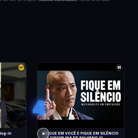
4
lug-in
FOQUE EM VOCÊ E FIQUE EM SILÊNCIO
– A DISCIPLINA DE SHI HENG YI