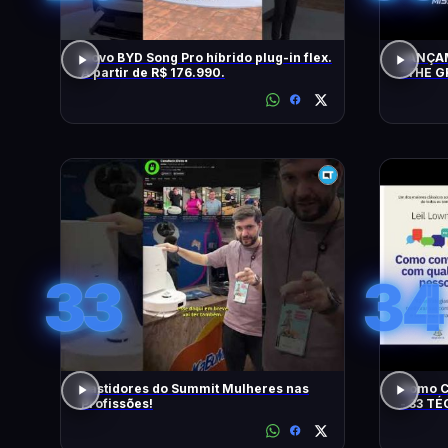
Novo BYD Song Pro híbrido plug-in flex.
LANÇAM
A partir de R$ 176.990.
"THE G
TENTA
33
34
Bastidores do Summit Mulheres nas
Como C
Profissões!
- 33 T