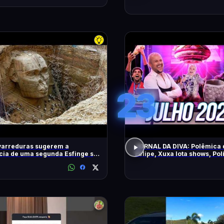
23
varreduras sugerem a
JORNAL DA DIVA: Polêmica 
cia de uma segunda Esfinge sob
Felipe, Xuxa lota shows, Pol
mides
DiaTV