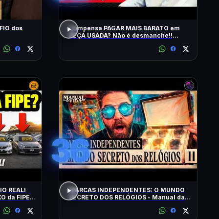
FIO dos
Compensa PAGAR MAIS BARATO em
PEÇA USADA? Não é desmanche!!
QRCast com Renova Ecopeças | T2 -
EP2
36
IO REAL!
MARCAS INDEPENDENTES: O MUNDO
O da FIPE:
SECRETO DOS RELÓGIOS - Manual da
FIÁVEIS!
Vida #011