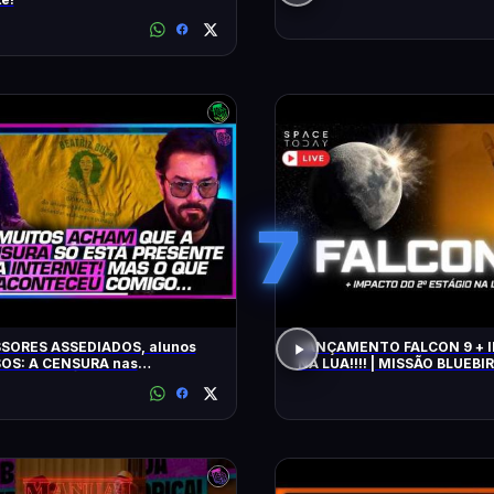
7
SORES ASSEDIADOS, alunos
LANÇAMENTO FALCON 9 + IMPACTO
OS: A CENSURA nas
NA LUA!!!! | MISSÃO BLUEBIR
idades - SÁVIO DI MAIO E
Z BUENO