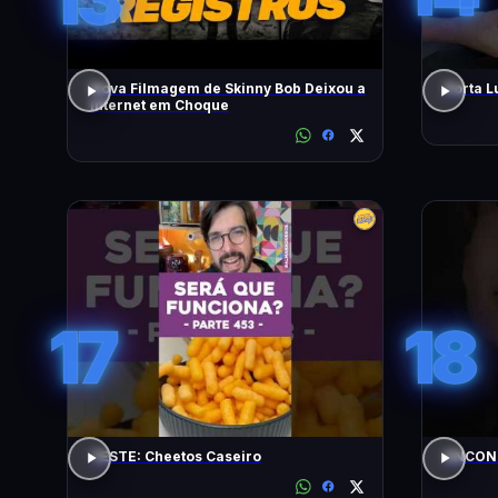
Nova Filmagem de Skinny Bob Deixou a
Porta L
Internet em Choque
17
18
TESTE: Cheetos Caseiro
ENCONT