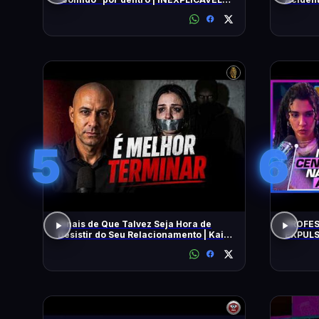
COM WILLIAM SHATNER | HISTORY
5
6
Sinais de Que Talvez Seja Hora de
PROFES
Desistir do Seu Relacionamento | Kaio
EXPULS
Nardel
univers
BEATRI