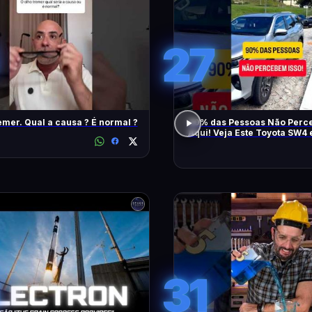
27
emer. Qual a causa ? É normal ?
90% das Pessoas Não Perce
Aqui! Veja Este Toyota SW4
Também
31