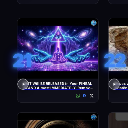
21
22
DMT Will BE RELEASED in Your PINEAL
Novas 
GLAND Almost IMMEDIATELY, Remove
existên
All Negative Blockages | 432 Hz
as pirâ