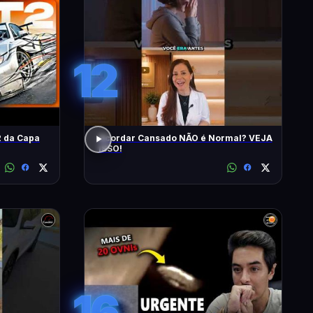
12
 da Capa
Acordar Cansado NÃO é Normal? VEJA
ISSO!
16