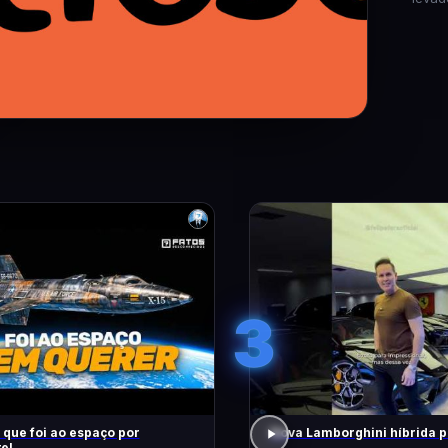
3
 que foi ao espaço por
Nova Lamborghini híbrida p
e!