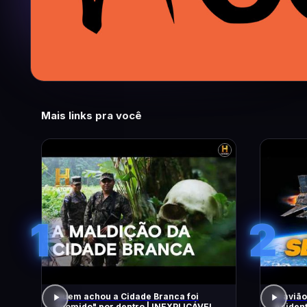
Mais links pra você
1
2
Quem achou a Cidade Branca foi
O avião
"comido" por dentro | INEXPLICÁVEL
Acident