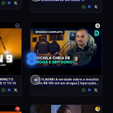
8
NO FLAGRA! A verdade sobre a mochila
D 11 TO 13
com R$ 150 mil em drogas | Operação
Fronteira Brasil