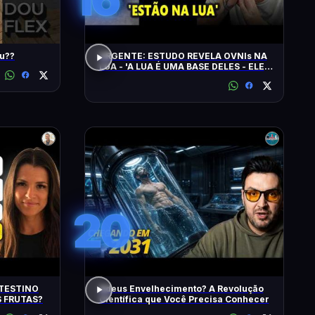
udou??
URGENTE: ESTUDO REVELA OVNIs NA
LUA - 'A LUA É UMA BASE DELES - ELES
CHEGAM NA TERRA EM 20 MINUTOS'
20
TESTINO
Adeus Envelhecimento? A Revolução
 FRUTAS?
Científica que Você Precisa Conhecer