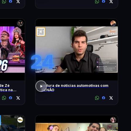
24
de Zé
Leitura de notícias automotivas com
ítica na
XENÃO