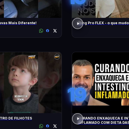
uvas Mais Diferente!
Song Pro FLEX - o que m
19
RO DE FILHOTES
CURANDO ENXAQUECA E IN
INFLAMADO COM DIETA DAS