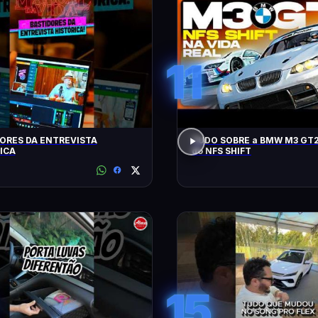
11
ORES DA ENTREVISTA
TUDO SOBRE a BMW M3 GT2
ICA
do NFS SHIFT
15