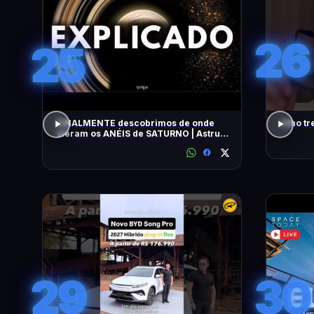
26
25
FINALMENTE descobrimos de onde
Olho tr
vieram os ANÉIS de SATURNO | Astrum
Brasil
29
30