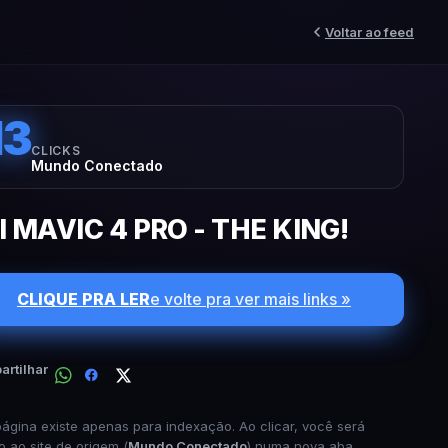
Voltar ao feed
13
CLICKS
Mundo Conectado
I MAVIC 4 PRO - THE KING!
CLIQUE PRA LER
e volte pra ver mais links »
rtilhar
página existe apenas para indexação. Ao clicar, você será
o ao site de origem (
Mundo Conectado
) numa nova aba.