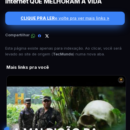
internet QUE MELHORAM A VIDA
CLIQUE PRA LER
e volte pra ver mais links »
Compartilhar
Esta página existe apenas para indexação. Ao clicar, você será
levado ao site de origem (
TecMundo
) numa nova aba.
Mais links pra você