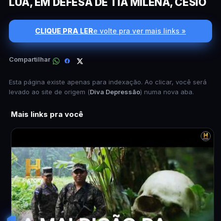
LUA, EM DEFESA DE TIA MILENA, CESIO
CLIQUE PRA LER
e volte pra ver mais links »
Compartilhar
Esta página existe apenas para indexação. Ao clicar, você será
levado ao site de origem (
Diva Depressão
) numa nova aba.
Mais links pra você