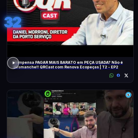
32
Compensa PAGAR MAIS BARATO em PEÇA USADA? Não é
desmanche!! QRCast com Renova Ecopeças | T2 - EP2