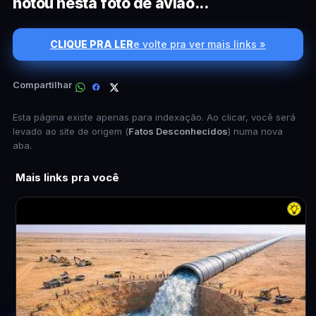
notou nesta foto de avião...
CLIQUE PRA LER
e volte pra ver mais links »
Compartilhar
Esta página existe apenas para indexação. Ao clicar, você será
levado ao site de origem (
Fatos Desconhecidos
) numa nova
aba.
Mais links pra você