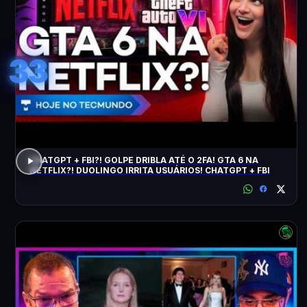
33
CHATGPT + FBI?! GOLPE DRIBLA ATÉ O 2FA! GTA 6 NA
NETFLIX?! DUOLINGO IRRITA USUÁRIOS! CHATGPT + FBI