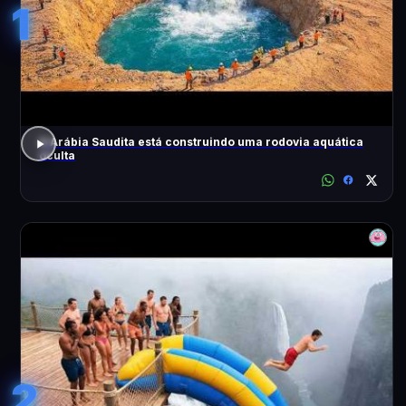
1
A Arábia Saudita está construindo uma rodovia aquática
oculta
2