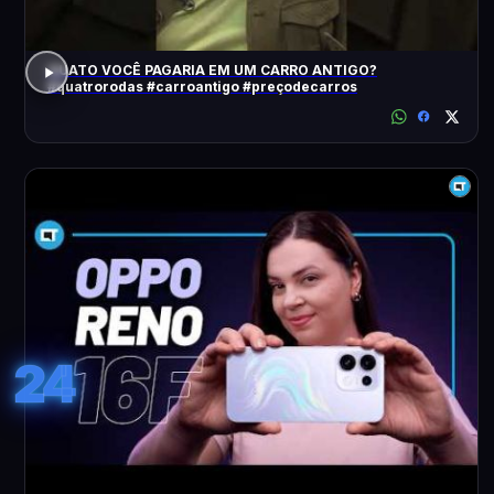
QUATO VOCÊ PAGARIA EM UM CARRO ANTIGO?
#quatrorodas #carroantigo #preçodecarros
24