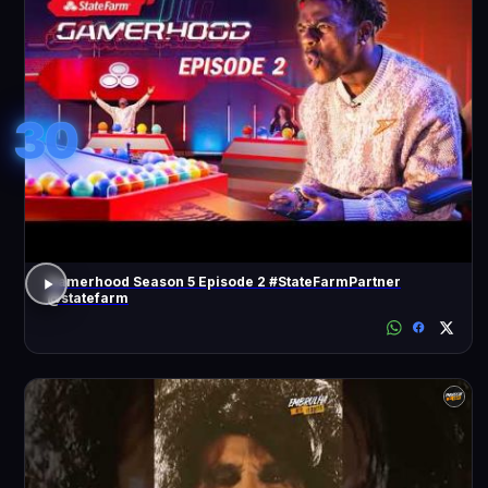
30
Gamerhood Season 5 Episode 2 #StateFarmPartner
@statefarm