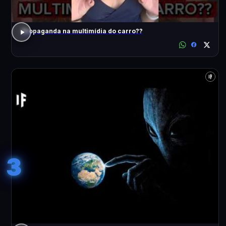
Propaganda na multimídia do carro??
3