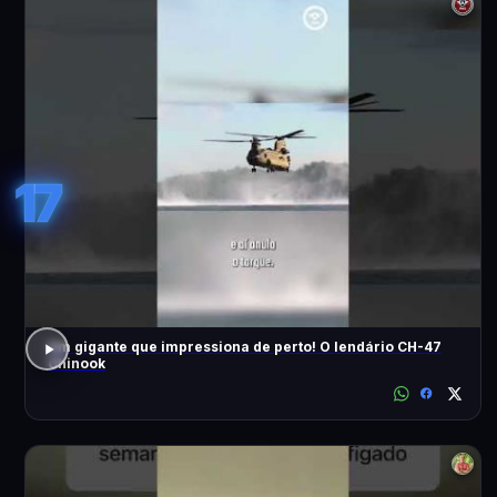
17
Um gigante que impressiona de perto! O lendário CH-47
Chinook