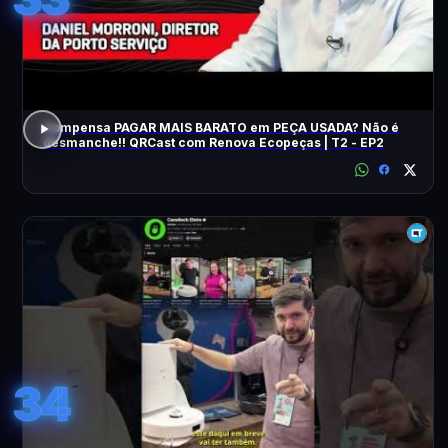
Compensa PAGAR MAIS BARATO em PEÇA USADA? Não é
desmanche!! QRCast com Renova Ecopeças | T2 - EP2
34