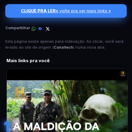
CLIQUE PRA LER
e volte pra ver mais links »
Compartilhar
Esta página existe apenas para indexação. Ao clicar, você será
levado ao site de origem (
Canaltech
) numa nova aba.
Mais links pra você
1