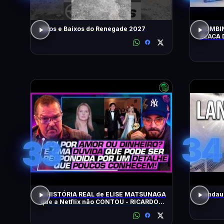
Altos e Baixos do Renegade 2027
COMBIN
PLACA 
HOJE!
34
33
A HISTÓRIA REAL de ELISE MATSUNAGA
Landau 
que a Netflix não CONTOU - RICARDO
SALADA E JORGE LORDELLO