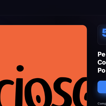
Pe
Co
Po
Compa