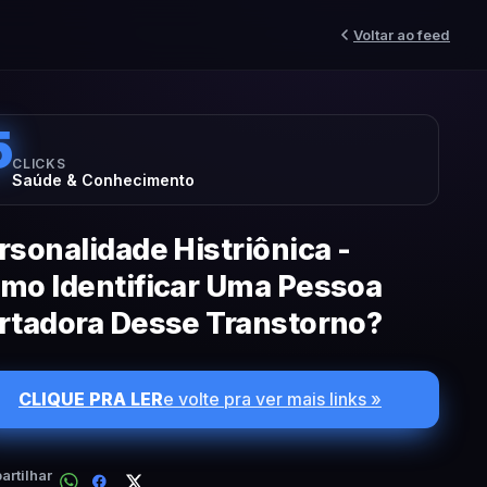
Voltar ao feed
5
CLICKS
Saúde & Conhecimento
rsonalidade Histriônica -
mo Identificar Uma Pessoa
rtadora Desse Transtorno?
CLIQUE PRA LER
e volte pra ver mais links »
rtilhar