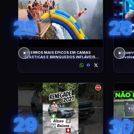
25
26
OS ERROS MAIS ÉPICOS EM CAMAS
A guerr
ELÁSTICAS E BRINQUEDOS INFLÁVEIS
envolve
FLAGRADOS PELAS CÂMERAS
29
30