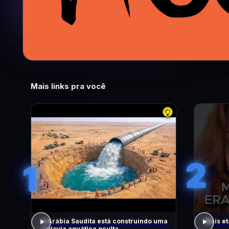
Mais links pra você
2
1
A Arábia Saudita está construindo uma
Mais et
rodovia aquática oculta