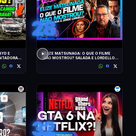
28
BYD E
ELIZE MATSUNAGA: O QUE O FILME
ONTADORAS
NÃO MOSTROU? SALADA E LORDELLO -
Inteligência Ltda. Podcast #1901
32