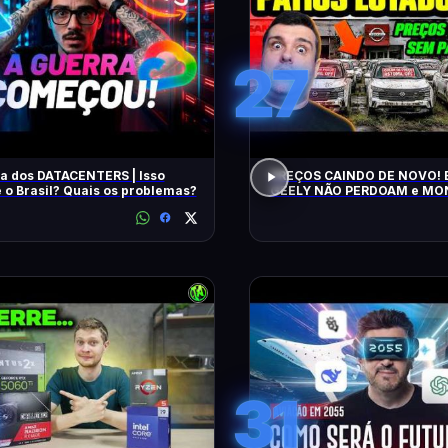
27
a dos DATACENTERS | Isso
PREÇOS CAINDO DE NOVO! 
 o Brasil? Quais os problemas?
GEELY NÃO PERDOAM e M
APELAM PRA LOCADORAS! O QUE
ACONTECEU?
31