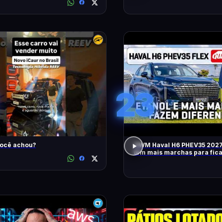
23
você achou?
GWM Haval H6 PHEV35 2027
tem mais marchas para fic
RÁPIDO