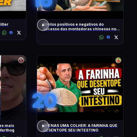
itler
Pontos positivos e negativos do
sucesso das montadoras chinesas no
Brasil
20
es mais
APENAS UMA COLHER: A FARINHA QUE
Warthog
DESENTOPE SEU INTESTINO