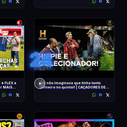
24
 é FLEX e
Ele não imaginava que tinha tanto
ar MAIS
dinheiro no quintal! | CAÇADORES DE
RELÍQUIAS | HISTORY