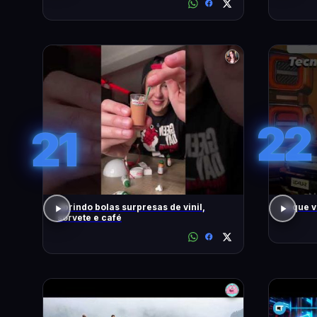
22
21
abrindo bolas surpresas de vinil,
O que 
sorvete e café