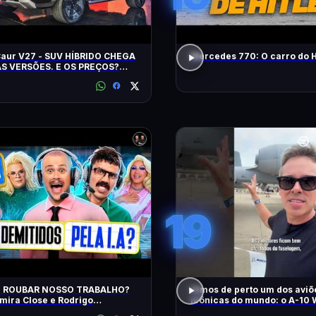
Caur V27 - SUV HÍBRIDO CHEGA
Mercedes 770: O carro do H
S VERSÕES. E OS PREÇOS?
ES? EQUIPAMENTOS? EU
!
19
AI ROUBAR NOSSO TRABALHO?
Vimos de perto um dos aviõ
ira Close e Rodrigo
icônicas do mundo: o A-10 
tador | Diva Ao Vivo na DiaTV