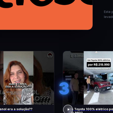
Esta 
levad
3
anol era a solução??
Um Toyota 100% elétrico po
219.990?