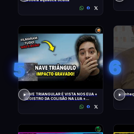
6
5
NAVE TRIANGULAR É VISTA NOS EUA +
Conheç
REGISTRO DA COLISÃO NA LUA +
ALERTA CLIMÁTICO