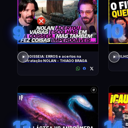
10
9
A ODISSEIA: ERROS e acertos na
O FILH
retratação NOLAN - THIAGO BRAGA
13
14