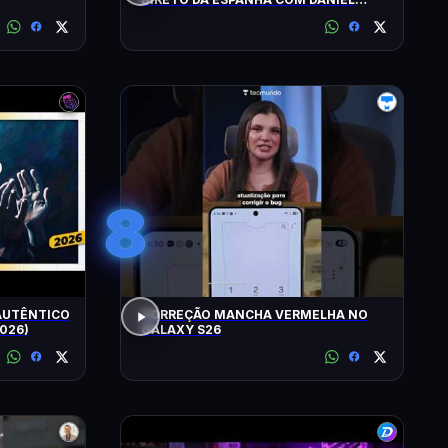
LOPEZ E VILELA !!!!!!
8
 AUTÊNTICO
CORREÇÃO MANCHA VERMELHA NO
2026)
GALAXY S26