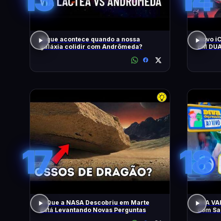
O que acontece quando a nossa
Novo i
galáxia colidir com Andrômeda?
EM DUA
MOTOR
CONTO
17
18
O Que a NASA Descobriu em Marte
A IA V
Está Levantando Novas Perguntas
com Sam
Apresen