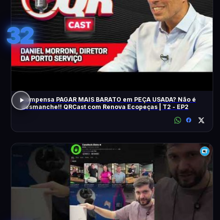
32
Compensa PAGAR MAIS BARATO em PEÇA USADA? Não é
desmanche!! QRCast com Renova Ecopeças | T2 - EP2