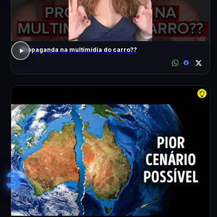
Propaganda na multimídia do carro??
3