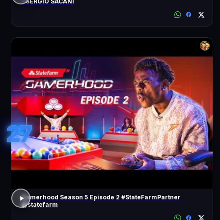
- SÉRGIO SACANI
27
Gamerhood Season 5 Episode 2 #StateFarmPartner
@statefarm