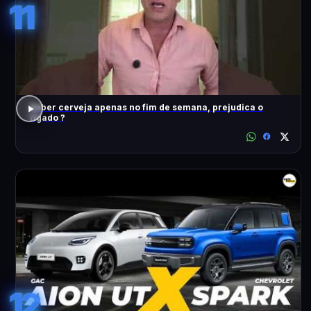
11
Beber cerveja apenas no fim de semana, prejudica o
fígado ?
12