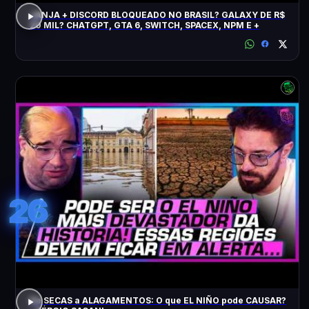
JANJA + DISCORD BLOQUEADO NO BRASIL? GALAXY DE R$
20 MIL? CHATGPT, GTA 6, SWITCH, SPACEX, NPM E +
26
De SECAS a ALAGAMENTOS: O que EL NIÑO pode CAUSAR?