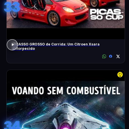
33
PICASSO GROSSO de Corrida: Um Citroen Xsara
Entorpecido
34