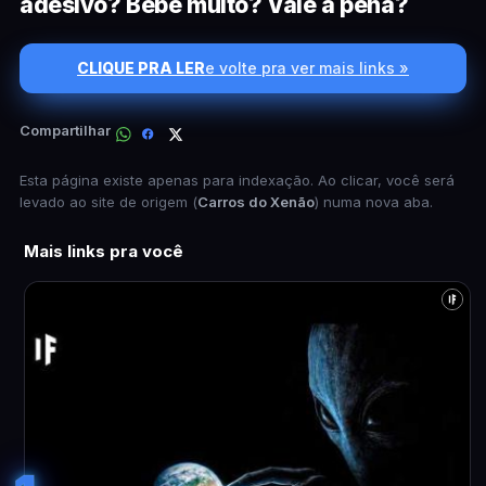
adesivo? Bebe muito? Vale a pena?
CLIQUE PRA LER
e volte pra ver mais links »
Compartilhar
Esta página existe apenas para indexação. Ao clicar, você será
levado ao site de origem (
Carros do Xenão
) numa nova aba.
Mais links pra você