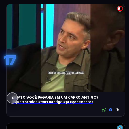
17
QUATO VOCÊ PAGARIA EM UM CARRO ANTIGO?
#quatrorodas #carroantigo #preçodecarros