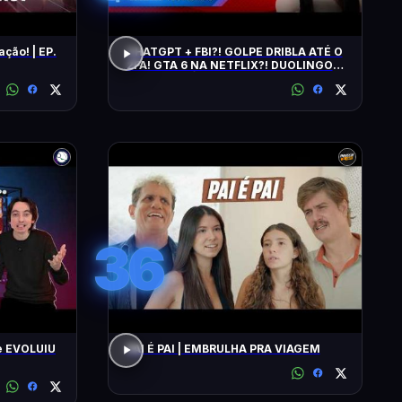
ação! | EP.
CHATGPT + FBI?! GOLPE DRIBLA ATÉ O
2FA! GTA 6 NA NETFLIX?! DUOLINGO
IRRITA USUÁRIOS! CHATGPT + FBI
36
e EVOLUIU
PAI É PAI | EMBRULHA PRA VIAGEM