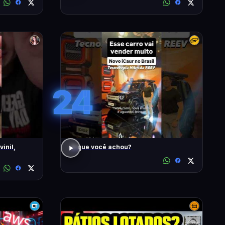
24
inil,
O que você achou?