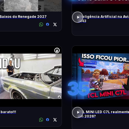
 Baixos do Renegade 2027
Inteligência Artificial na Avi
1443
35
barato!!!
TCL MINI LED C7L realment
em 2026?