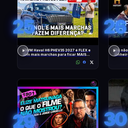
25
26
GWM Haval H6 PHEV35 2027 é FLEX e
Ele não
tem mais marchas para ficar MAIS
dinheir
RÁPIDO
RELÍQU
30
29