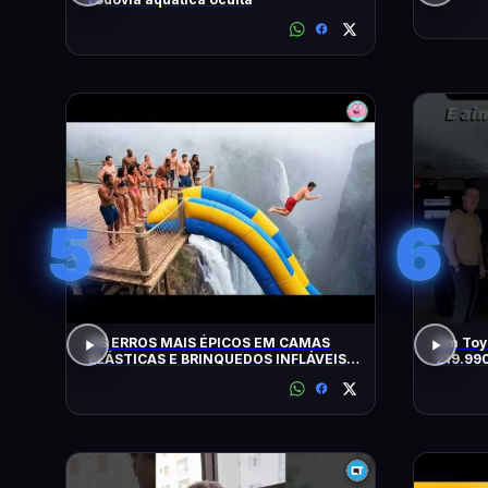
5
6
OS ERROS MAIS ÉPICOS EM CAMAS
Um Toyo
ELÁSTICAS E BRINQUEDOS INFLÁVEIS
219.99
FLAGRADOS PELAS CÂMERAS