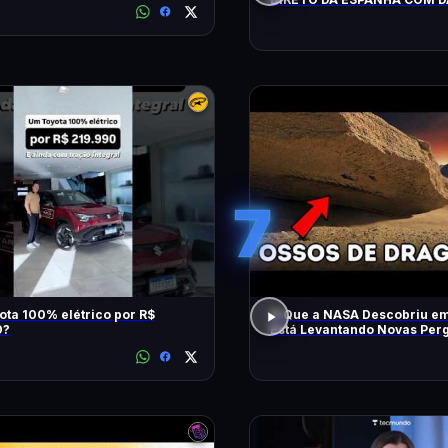
LOPEZ E VILELA !!!!!!
7
ta 100% elétrico por R$
O Que a NASA Descobriu e
0?
Está Levantando Novas Per