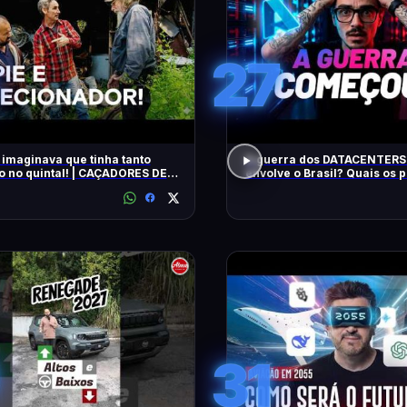
27
 imaginava que tinha tanto
A guerra dos DATACENTERS 
o no quintal! | CAÇADORES DE
envolve o Brasil? Quais os
IAS | HISTORY
31