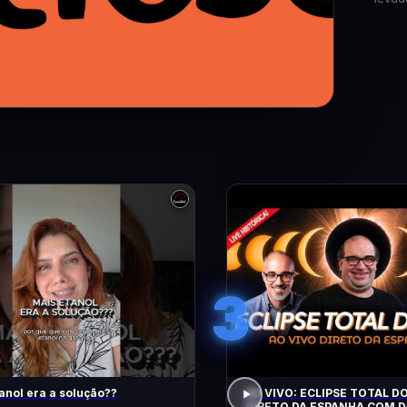
3
anol era a solução??
AO VIVO: ECLIPSE TOTAL DO
DIRETO DA ESPANHA COM D