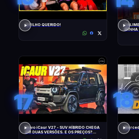
O FILHO QUERIDO!
5 ALIM
MINHA 
18
17
Novo iCaur V27 - SUV HÍBRIDO CHEGA
Mercede
EM DUAS VERSÕES. E OS PREÇOS?
MOTORES? EQUIPAMENTOS? EU