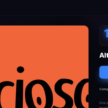
Al
Compa
Esta 
levad