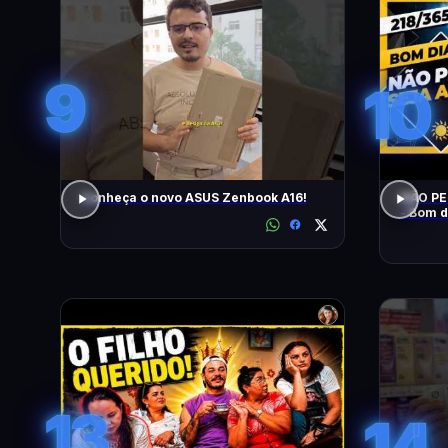
9
10
Conheça o novo ASUS Zenbook A16!
NÃO PE
- Bom d
13
14