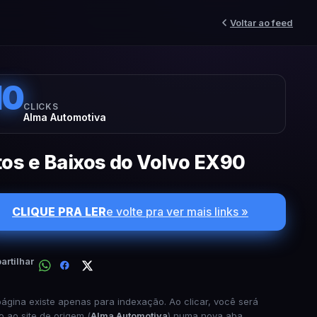
Voltar ao feed
10
CLICKS
Alma Automotiva
tos e Baixos do Volvo EX90
CLIQUE PRA LER
e volte pra ver mais links »
rtilhar
página existe apenas para indexação. Ao clicar, você será
o ao site de origem (
Alma Automotiva
) numa nova aba.