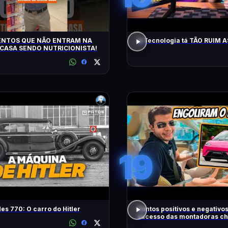
ENTOS QUE NÃO ENTRAM NA
A Tecnologia tá TÃO RUIM 
CASA SENDO NUTRICIONISTA!
19
s 770: O carro do Hitler
Pontos positivos e negativo
sucesso das montadoras ch
Brasil