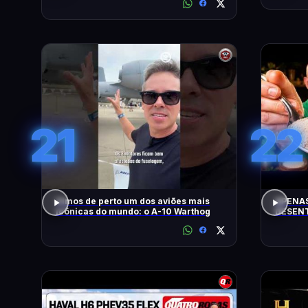
CONTO!
21
22
Vimos de perto um dos aviões mais
APENAS
icônicas do mundo: o A-10 Warthog
DESENT