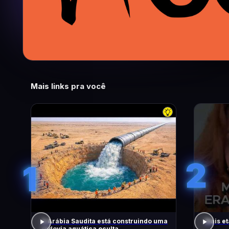
Mais links pra você
2
1
A Arábia Saudita está construindo uma
Mais et
rodovia aquática oculta