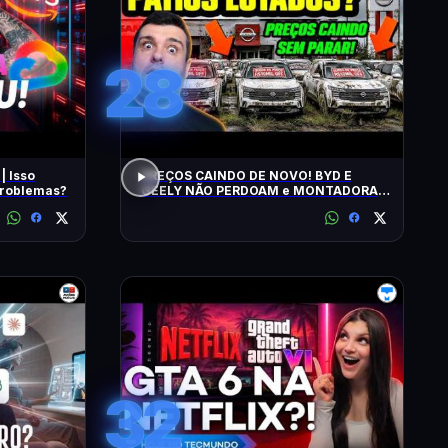
28
| Isso
PREÇOS CAINDO DE NOVO! BYD E
 problemas?
GEELY NÃO PERDOAM e MONTADORAS
APELAM PRA LOCADORAS! O QUE
ACONTECEU?
32