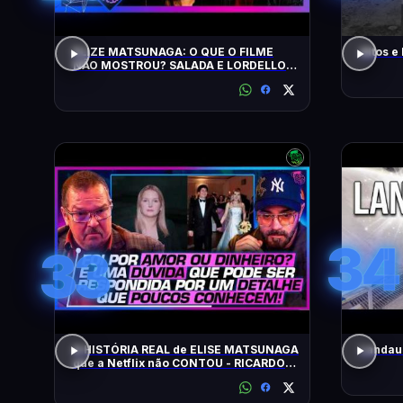
ELIZE MATSUNAGA: O QUE O FILME
Altos e
NÃO MOSTROU? SALADA E LORDELLO -
Inteligência Ltda. Podcast #1901
34
33
A HISTÓRIA REAL de ELISE MATSUNAGA
Landau 
que a Netflix não CONTOU - RICARDO
SALADA E JORGE LORDELLO