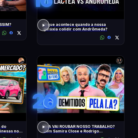
ASSIM?
O que acontece quando a nossa
galáxia colidir com Andrômeda?
20
s do
A IA VAI ROUBAR NOSSO TRABALHO?
inesas no
com Samira Close e Rodrigo
Apresentador | Diva Ao Vivo na DiaTV