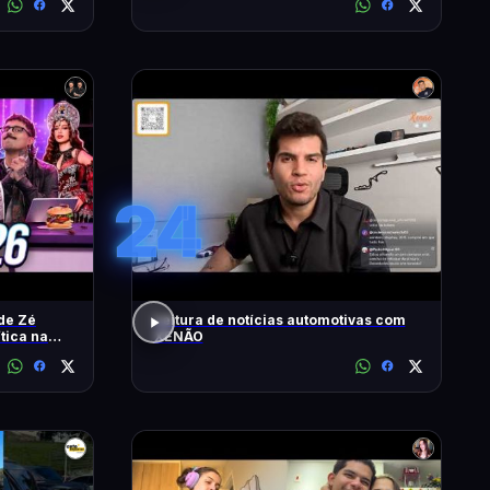
24
de Zé
Leitura de notícias automotivas com
ítica na
XENÃO