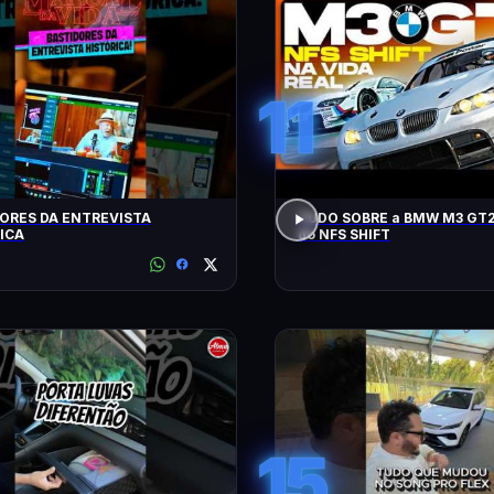
11
ORES DA ENTREVISTA
TUDO SOBRE a BMW M3 GT2
ICA
do NFS SHIFT
15