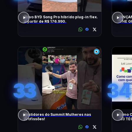
Novo BYD Song Pro híbrido plug-in flex.
LANÇAM
A partir de R$ 176.990.
"THE G
TENTA
33
34
Bastidores do Summit Mulheres nas
Como C
Profissões!
- 33 T