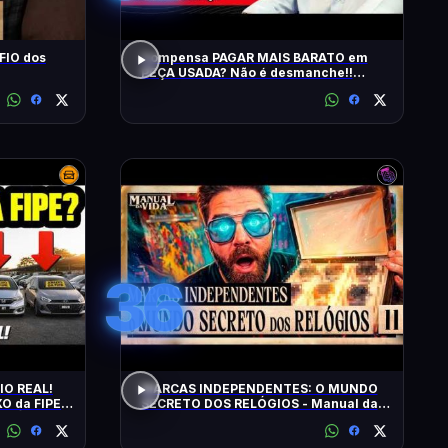
FIO dos
Compensa PAGAR MAIS BARATO em
PEÇA USADA? Não é desmanche!!
QRCast com Renova Ecopeças | T2 -
EP2
36
IO REAL!
MARCAS INDEPENDENTES: O MUNDO
O da FIPE:
SECRETO DOS RELÓGIOS - Manual da
FIÁVEIS!
Vida #011