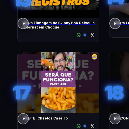
Nova Filmagem de Skinny Bob Deixou a
Porta L
Internet em Choque
17
18
TESTE: Cheetos Caseiro
ENCONT