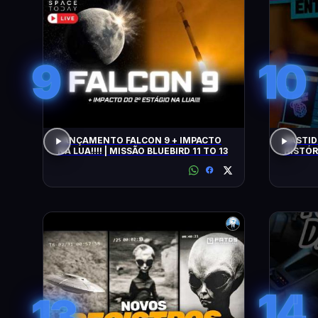
9
10
LANÇAMENTO FALCON 9 + IMPACTO
BASTID
NA LUA!!!! | MISSÃO BLUEBIRD 11 TO 13
HISTÓR
14
13