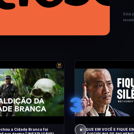
Esta 
levad
3
chou a Cidade Branca foi
FOQUE EM VOCÊ E FIQUE EM
 dentro | INEXPLICÁVEL
– A DISCIPLINA DE SHI HENG