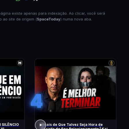
página existe apenas para indexação. Ao clicar, você será
o ao site de origem (
SpaceToday
) numa nova aba.
4
 SILÊNCIO
Sinais de Que Talvez Seja Hora de
 YI
Desistir do Seu Relacionamento | Kaio