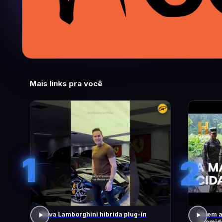
Mais links pra você
1
2
Nova Lamborghini híbrida plug-in
Quem a
"comido" por