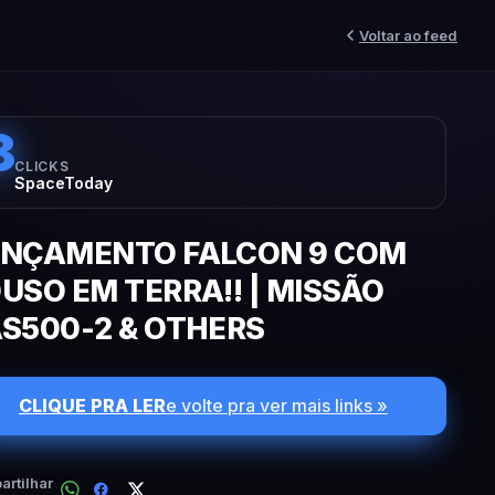
Voltar ao feed
8
CLICKS
SpaceToday
NÇAMENTO FALCON 9 COM
USO EM TERRA!! | MISSÃO
S500-2 & OTHERS
CLIQUE PRA LER
e volte pra ver mais links »
rtilhar