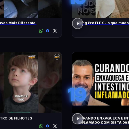
uvas Mais Diferente!
Song Pro FLEX - o que m
19
RO DE FILHOTES
CURANDO ENXAQUECA E IN
INFLAMADO COM DIETA DAS