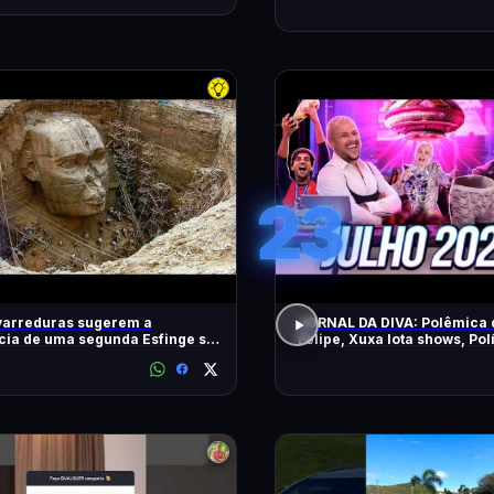
23
varreduras sugerem a
JORNAL DA DIVA: Polêmica 
cia de uma segunda Esfinge sob
Felipe, Xuxa lota shows, Pol
mides
DiaTV