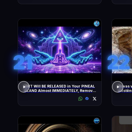
21
22
DMT Will BE RELEASED in Your PINEAL
Novas 
GLAND Almost IMMEDIATELY, Remove
existên
All Negative Blockages | 432 Hz
as pirâ