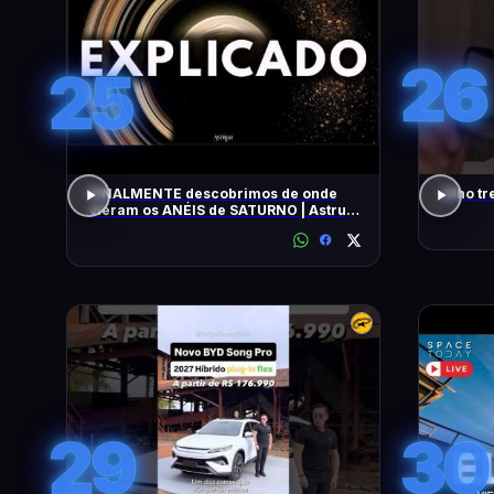
26
25
FINALMENTE descobrimos de onde
Olho tr
vieram os ANÉIS de SATURNO | Astrum
Brasil
29
30