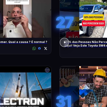
27
emer. Qual a causa ? É normal ?
90% das Pessoas Não Perce
Aqui! Veja Este Toyota SW4
Também
31