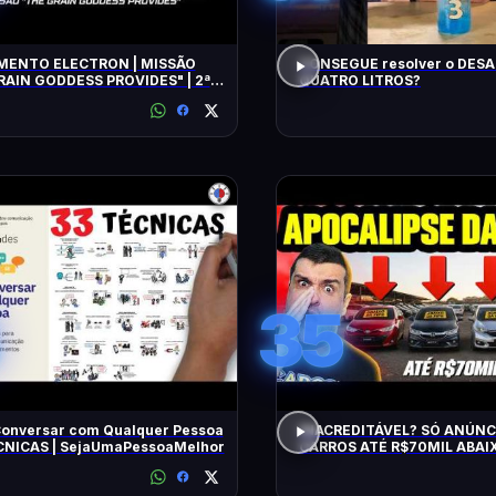
ENTO ELECTRON | MISSÃO
CONSEGUE resolver o DESA
RAIN GODDESS PROVIDES" | 2ª
QUATRO LITROS?
TIVA
35
onversar com Qualquer Pessoa
INACREDITÁVEL? SÓ ANÚNC
ÉCNICAS | SejaUmaPessoaMelhor
CARROS ATÉ R$70MIL ABAIX
BARATOS DE MANTER e CON