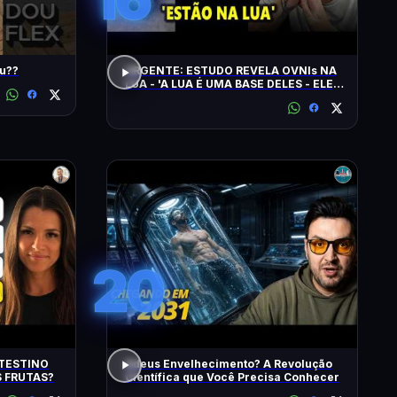
udou??
URGENTE: ESTUDO REVELA OVNIs NA
LUA - 'A LUA É UMA BASE DELES - ELES
CHEGAM NA TERRA EM 20 MINUTOS'
20
TESTINO
Adeus Envelhecimento? A Revolução
 FRUTAS?
Científica que Você Precisa Conhecer