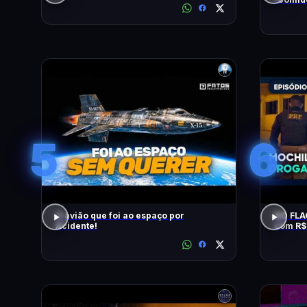
COM WI
5
6
O avião que foi ao espaço por
NO FLA
Acidente!
com R$ 
Frontei