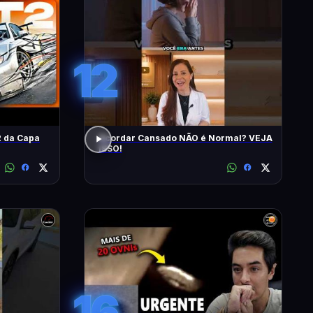
12
 da Capa
Acordar Cansado NÃO é Normal? VEJA
ISSO!
16