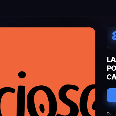
LA
PO
CA
Compa