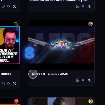
Nardel
8
 alunos
Podcast - LABACE 2026
AIO E