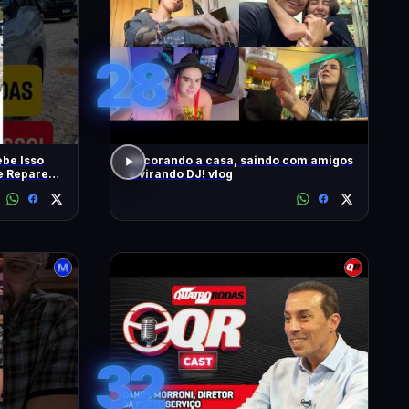
28
be Isso
decorando a casa, saindo com amigos
 e Repare
e virando DJ! vlog
32