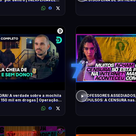
LLIAM SHATNER | HISTORY
7
GRA! A verdade sobre a mochila
PROFESSORES ASSEDIADOS,
150 mil em drogas | Operação
EXPULSOS: A CENSURA nas
ra Brasil
universidades - SÁVIO DI M
BEATRIZ BUENO