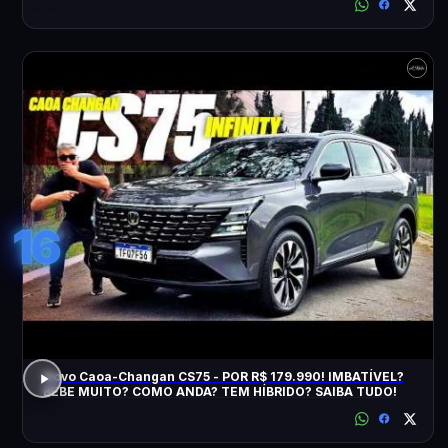
16
Novo Caoa-Changan CS75 - POR R$ 179.990! IMBATÍVEL?
BEBE MUITO? COMO ANDA? TEM HÍBRIDO? SAIBA TUDO!