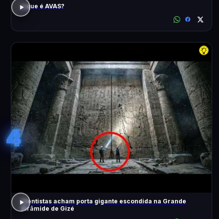
o que é AVAS?
4
Cientistas acham porta gigante escondida na Grande
Pirâmide de Gizé