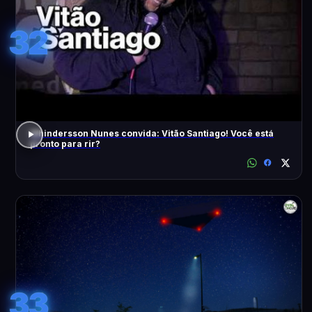
32
Whindersson Nunes convida: Vitão Santiago! Você está
pronto para rir?
33