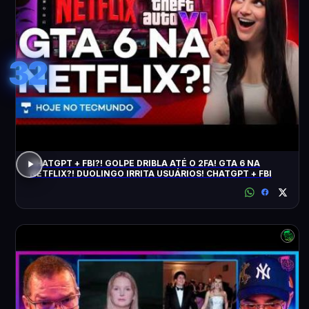
32
CHATGPT + FBI?! GOLPE DRIBLA ATÉ O 2FA! GTA 6 NA
NETFLIX?! DUOLINGO IRRITA USUÁRIOS! CHATGPT + FBI