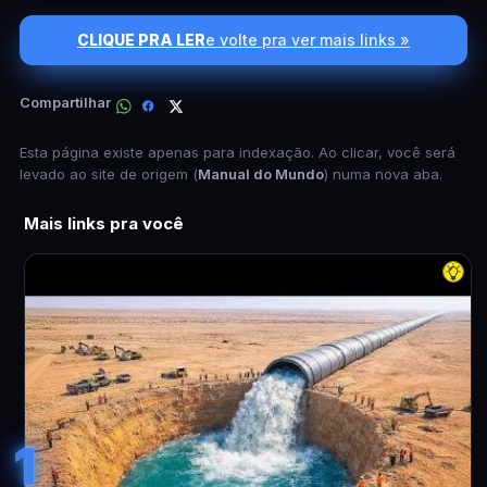
CLIQUE PRA LER
e volte pra ver mais links »
Compartilhar
Esta página existe apenas para indexação. Ao clicar, você será
levado ao site de origem (
Manual do Mundo
) numa nova aba.
Mais links pra você
1