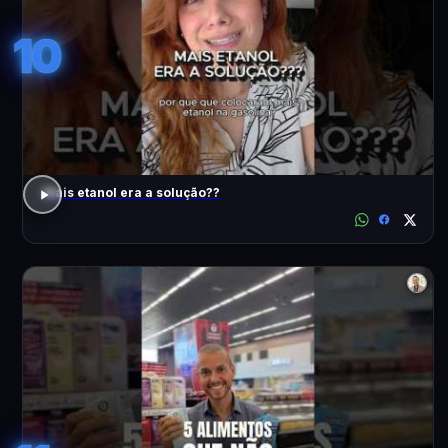
10
Mais etanol era a solução??