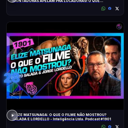
MONTADORAS APELAM PRA LOCADORAS! O QUE
ACONTECEU?
28
ELIZE MATSUNAGA: O QUE O FILME NÃO MOSTROU?
SALADA E LORDELLO - Inteligência Ltda. Podcast #1901