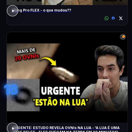
Song Pro FLEX - o que mudou??
16
URGENTE: ESTUDO REVELA OVNIs NA LUA - 'A LUA É UMA