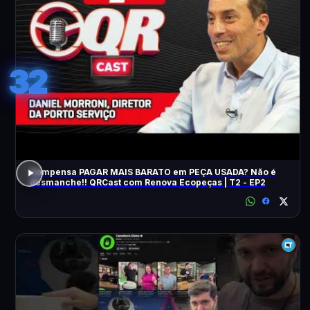
32
Compensa PAGAR MAIS BARATO em PEÇA USADA? Não é
desmanche!! QRCast com Renova Ecopeças | T2 - EP2