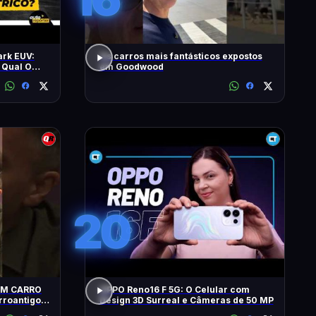
ark EUV:
Os carros mais fantásticos expostos
 Qual O
em Goodwood
20
UM CARRO
OPPO Reno16 F 5G: O Celular com
Design 3D Surreal e Câmeras de 50 MP