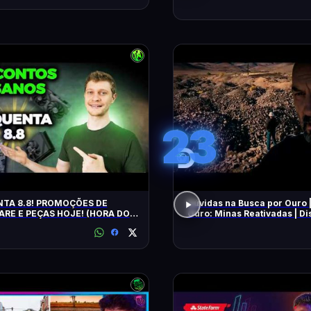
23
TA 8.8! PROMOÇÕES DE
Dúvidas na Busca por Ouro 
RE E PEÇAS HOJE! (HORA DO
Ouro: Minas Reativadas | D
E!)
Brasil