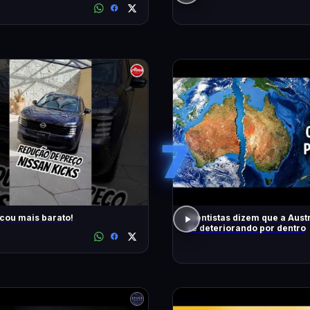
7
icou mais barato!
Cientistas dizem que a Austr
se deteriorando por dentro