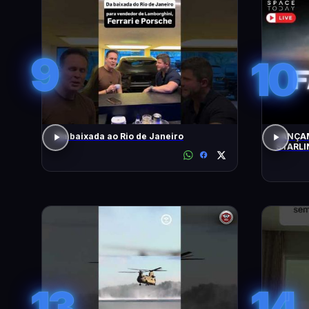
9
10
Da baixada ao Rio de Janeiro
LANÇAM
STARLI
13
14