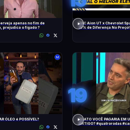
erveja apenas no fim de
GAC Aion UT x Chevrolet Sp
 prejudica o fígado ?
10% de Diferença No Preço!
Melhor Elétrico?
19
AR ÓLEO é POSSÍVEL?
QUATO VOCÊ PAGARIA EM 
ANTIGO? #quatrorodas #carroantigo
#preçodecarros