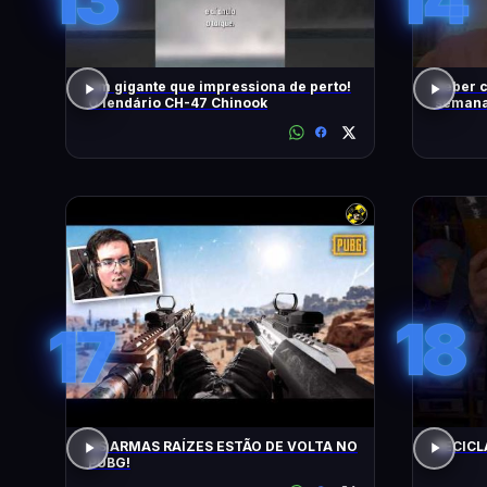
Um gigante que impressiona de perto!
Beber c
O lendário CH-47 Chinook
semana,
18
17
AS ARMAS RAÍZES ESTÃO DE VOLTA NO
RECICL
PUBG!