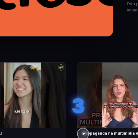
Esta 
levad
3
I
Propaganda na multimídia 