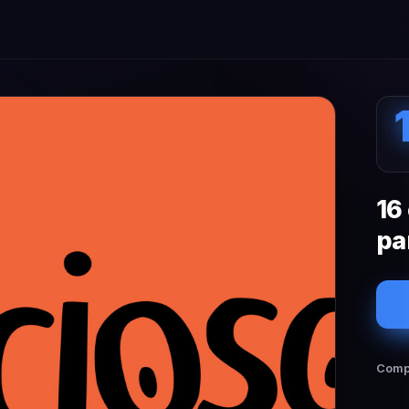
16
pa
Compa