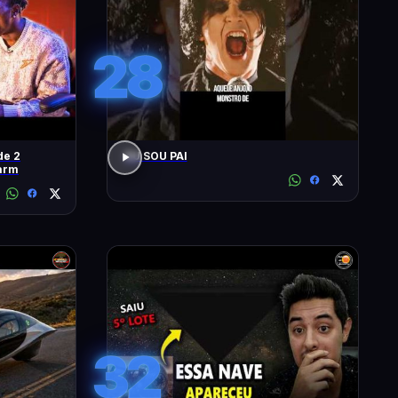
28
de 2
EU SOU PAI
arm
32