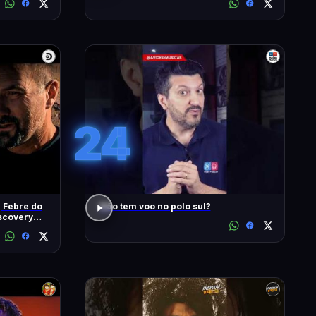
24
| Febre do
Não tem voo no polo sul?
iscovery