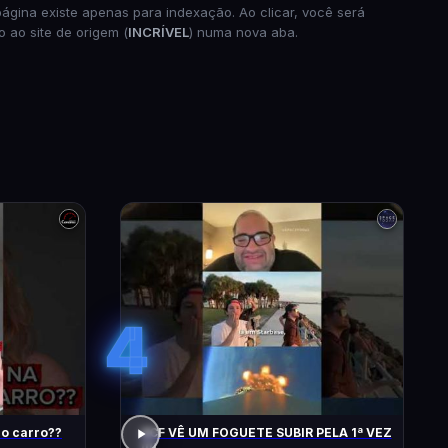
página existe apenas para indexação. Ao clicar, você será
o ao site de origem (
INCRÍVEL
) numa nova aba.
4
do carro??
ACF VÊ UM FOGUETE SUBIR PELA 1ª VEZ
!!!!