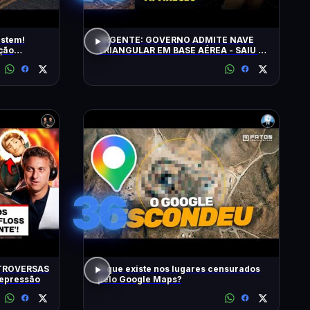
istem!
URGENTE: GOVERNO ADMITE NAVE
ção
TRIANGULAR EM BASE AÉREA - SAIU O
5º LOTE DE ARQUIVOS OVNI
36
TROVERSAS
O que existe nos lugares censurados
Depressão
pelo Google Maps?