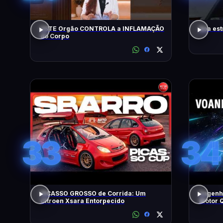
ESTE Orgão CONTROLA a INFLAMAÇÃO
Boa est
do Corpo
33
34
PICASSO GROSSO de Corrida: Um
Engenh
Citroen Xsara Entorpecido
Motor Q