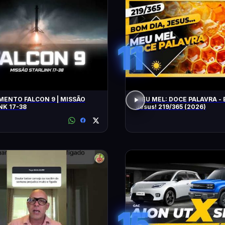
11
ENTO FALCON 9 | MISSÃO
MEU MEL: DOCE PALAVRA - 
NK 17-38
Jesus! 219/365 (2026)
15