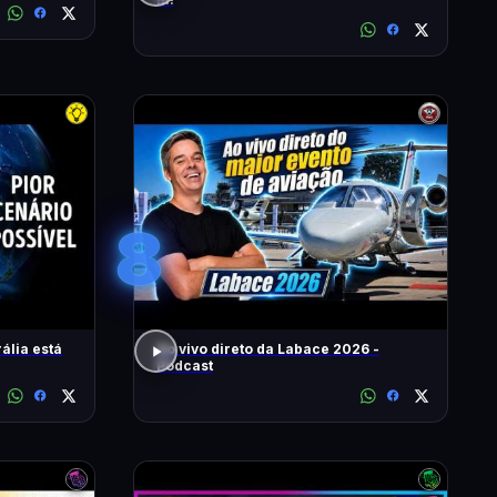
8
ália está
Ao vivo direto da Labace 2026 -
Podcast