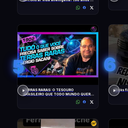
busca)
6
5
TERRAS RARAS: O TESOURO
Kicks f
BRASILEIRO QUE TODO MUNDO QUER:
SACANI - Inteligência Ltda. Podcast
#1902