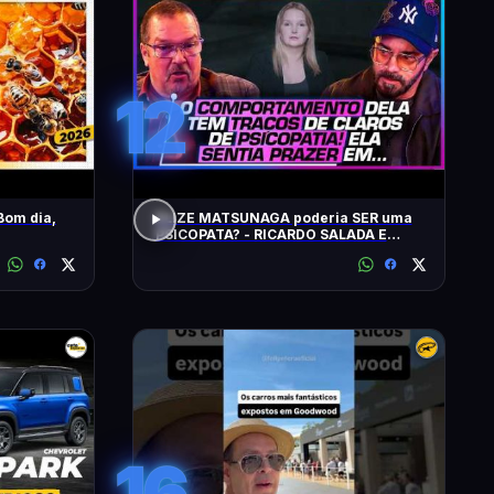
12
Bom dia,
ELIZE MATSUNAGA poderia SER uma
PSICOPATA? - RICARDO SALADA E
JORGE LORDELLO
16