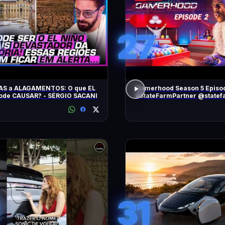
27
AS a ALAGAMENTOS: O que EL
Gamerhood Season 5 Episo
ode CAUSAR? - SÉRGIO SACANI
#StateFarmPartner @statef
31