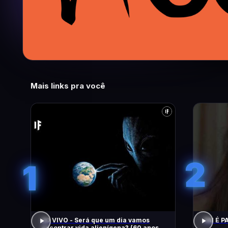
Mais links pra você
2
1
AO VIVO - Será que um dia vamos
PAI É PA
encontrar vida alienígena? (60 anos de