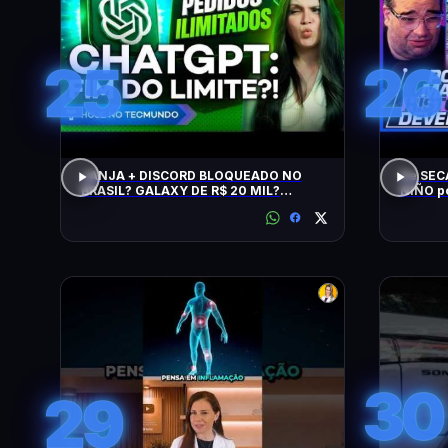
25
26
JANJA + DISCORD BLOQUEADO NO
De SEC
BRASIL? GALAXY DE R$ 20 MIL?
NIÑO p
CHATGPT, GTA 6, SWITCH, SPACEX,
NPM E +
30
29