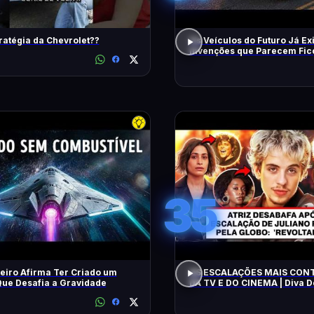
ratégia da Chevrolet??
Os Veículos do Futuro Já Ex
Invenções que Parecem Fic
Científica!
35
eiro Afirma Ter Criado um
AS ESCALAÇÕES MAIS CON
ue Desafia a Gravidade
DA TV E DO CINEMA | Diva 