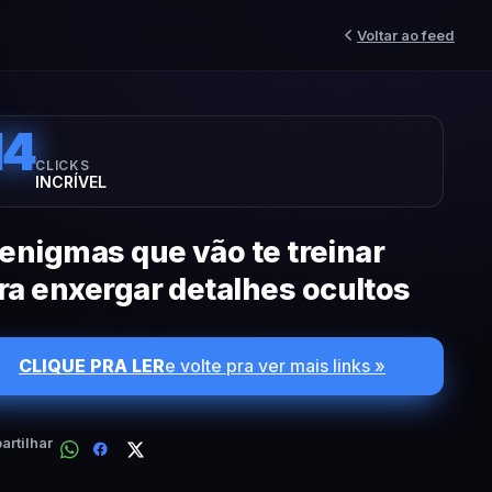
Voltar ao feed
14
CLICKS
INCRÍVEL
 enigmas que vão te treinar
ra enxergar detalhes ocultos
CLIQUE PRA LER
e volte pra ver mais links »
rtilhar