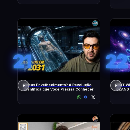
21
22
Adeus Envelhecimento? A Revolução
DMT Wil
Científica que Você Precisa Conhecer
GLAND 
All Neg