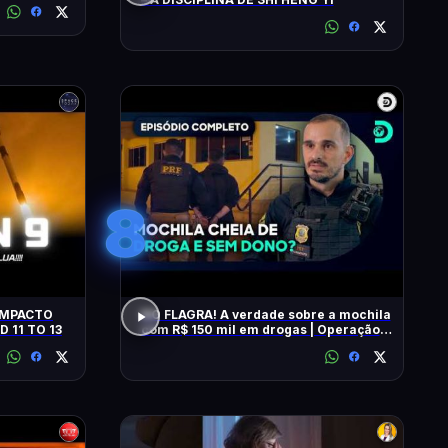
8
NO FLAGRA! A verdade sobre a mochila
D 11 TO 13
com R$ 150 mil em drogas | Operação
Fronteira Brasil