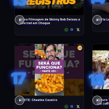
Nova Filmagem de Skinny Bob Deixou a
Porta L
Internet em Choque
17
18
TESTE: Cheetos Caseiro
Return 
Kai (off