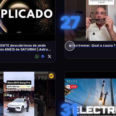
27
ENTE descobrimos de onde
Olho tremer. Qual a causa ?
 os ANÉIS de SATURNO | Astrum
31