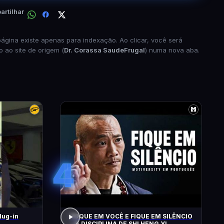
rtilhar
página existe apenas para indexação. Ao clicar, você será
o ao site de origem (
Dr. Corassa SaudeFrugal
) numa nova aba.
4
lug-in
FOQUE EM VOCÊ E FIQUE EM SILÊNCIO
– A DISCIPLINA DE SHI HENG YI