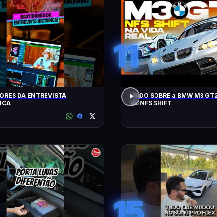
11
ORES DA ENTREVISTA
TUDO SOBRE a BMW M3 GT2
ICA
do NFS SHIFT
15