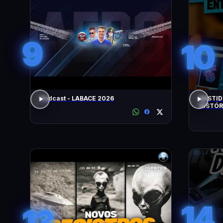
9
10
Podcast - LABACE 2026
BASTID
HISTÓR
14
13