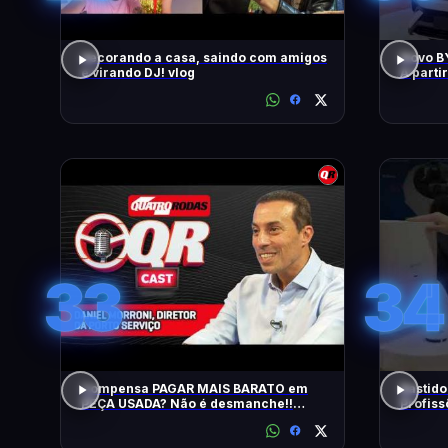
decorando a casa, saindo com amigos
Novo BY
e virando DJ! vlog
A parti
33
34
Compensa PAGAR MAIS BARATO em
Bastido
PEÇA USADA? Não é desmanche!!
Profiss
QRCast com Renova Ecopeças | T2 -
EP2