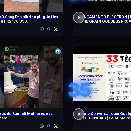
D Song Pro híbrido plug-in flex.
LANÇAMENTO ELECTRON | 
r de R$ 176.990.
"THE GRAIN GODDESS PROVI
TENTATIVA
35
res do Summit Mulheres nas
Como Conversar com Qualq
ões!
- 33 TÉCNICAS | SejaUmaP