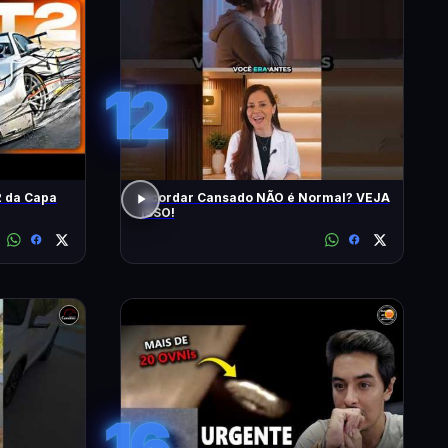
12
 da Capa
Acordar Cansado NÃO é Normal? VEJA
ISSO!
16