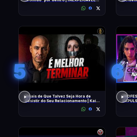
COM WILLIAM SHATNER | HISTORY
5
6
Sinais de Que Talvez Seja Hora de
PROFES
Desistir do Seu Relacionamento | Kaio
EXPULS
Nardel
univers
BEATRI