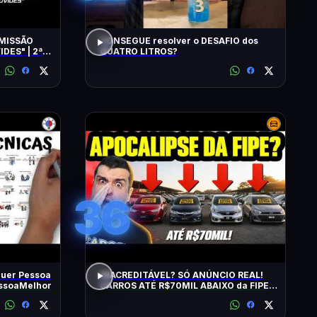
MISSÃO
CONSEGUE resolver o DESAFIO dos
DES" | 2ª
QUATRO LITROS?
36
uer Pessoa
INACREDITÁVEL? SÓ ANÚNCIO REAL!
essoaMelhor
CARROS ATÉ R$70MIL ABAIXO da FIPE:
BARATOS DE MANTER e CONFIÁVEIS!