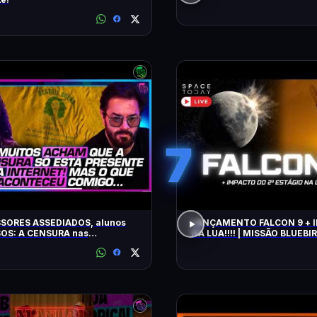
7
SORES ASSEDIADOS, alunos
LANÇAMENTO FALCON 9 + IMPACTO
OS: A CENSURA nas
NA LUA!!!! | MISSÃO BLUEBIR
idades - SÁVIO DI MAIO E
Z BUENO