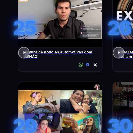
25
26
Leitura de notícias automotivas com
FINALM
XENÃO
vieram
Brasil
29
30