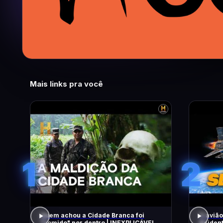
Mais links pra você
1
2
Quem achou a Cidade Branca foi
O avião
"comido" por dentro | INEXPLICÁVEL
Acident