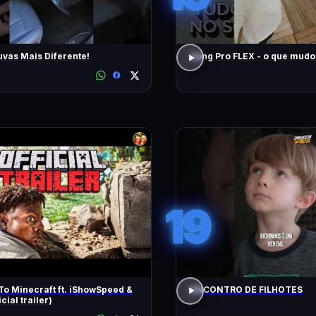
uvas Mais Diferente!
Song Pro FLEX - o que m
19
To Minecraft ft. iShowSpeed &
ENCONTRO DE FILHOTES
icial trailer)