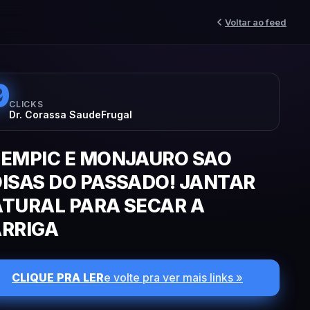
Voltar ao feed
9
CLICKS
Dr. Corassa SaudeFrugal
EMPIC E MONJAURO SAO
ISAS DO PASSADO! JANTAR
TURAL PARA SECAR A
RRIGA
CLIQUE PRA LER
e volte pra ver mais links »