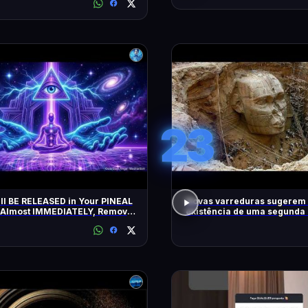
23
l BE RELEASED in Your PINEAL
Novas varreduras sugerem
Almost IMMEDIATELY, Remove
existência de uma segunda 
ative Blockages | 432 Hz
as pirâmides