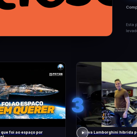
Compa
Esta 
levad
3
 que foi ao espaço por
Nova Lamborghini híbrida p
e!