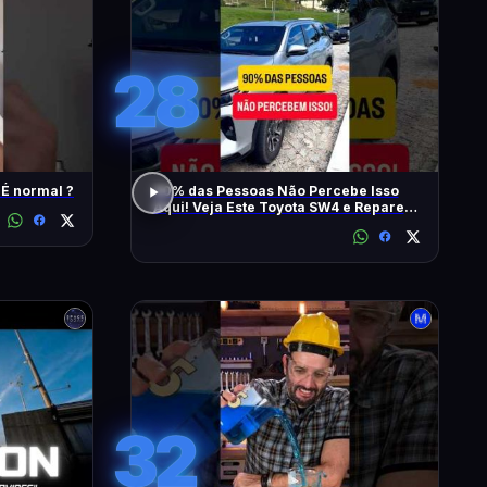
28
 É normal ?
90% das Pessoas Não Percebe Isso
Aqui! Veja Este Toyota SW4 e Repare
Também
32