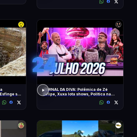
24
 a
JORNAL DA DIVA: Polêmica de Zé
Esfinge sob
Felipe, Xuxa lota shows, Política na
DiaTV