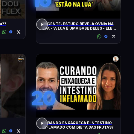
udou??
URGENTE: ESTUDO REVELA OVNIs NA
LUA - 'A LUA É UMA BASE DELES - ELES
CHEGAM NA TERRA EM 20 MINUTOS'
20
CURANDO ENXAQUECA E INTESTINO
INFLAMADO COM DIETA DAS FRUTAS?