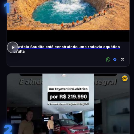
1
A Arábia Saudita está construindo uma rodovia aquática
oculta
2