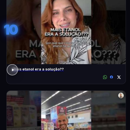
10
Mais etanol era a solução??