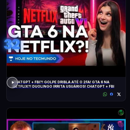
32
CHATGPT + FBI?! GOLPE DRIBLA ATÉ O 2FA! GTA 6 NA
NETFLIX?! DUOLINGO IRRITA USUÁRIOS! CHATGPT + FBI