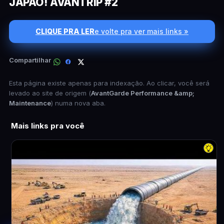
JAPÃO! AVANTRIP #2
CLIQUE PRA LER
e volte pra ver mais links »
Compartilhar
Esta página existe apenas para indexação. Ao clicar, você será
levado ao site de origem (
AvantGarde Performance &amp;
Maintenance
) numa nova aba.
Mais links pra você