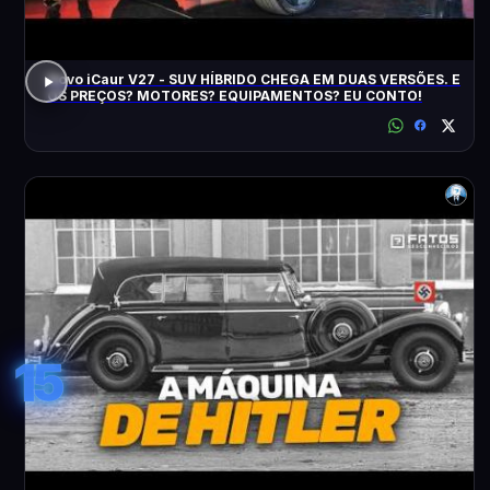
Novo iCaur V27 - SUV HÍBRIDO CHEGA EM DUAS VERSÕES. E
OS PREÇOS? MOTORES? EQUIPAMENTOS? EU CONTO!
15