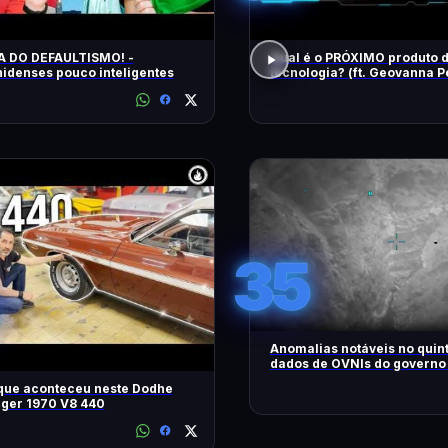
A DO DEFAULTISMO! -
Qual é o PRÓXIMO produto d
idenses pouco inteligentes
tecnologia? (ft. Geovanna P
TecInverso
35
Anomalias notáveis ​​no quint
dados de OVNIs do governo
OVNI Hoje!
que aconteceu neste Dodhe
nger 1970 V8 440