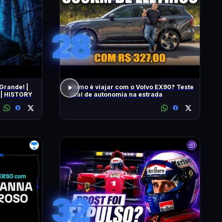
28
Grande! |
Como é viajar com o Volvo EX90? Teste
| HISTORY
real de autonomia na estrada
32