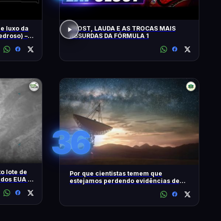
e luxo da
PROST, LAUDA E AS TROCAS MAIS
edroso) –
ABSURDAS DA FÓRMULA 1
36
o lote de
Por que cientistas temem que
 dos EUA -
estejamos perdendo evidências de
vida extraterrestre?