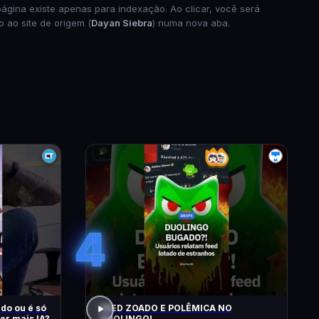
página existe apenas para indexação. Ao clicar, você será
o ao site de origem (
Dayan Siebra
) numa nova aba.
4
do ou é só
FEED ZOADO E POLÊMICA NO
er mais IA?
DUOLINGO!