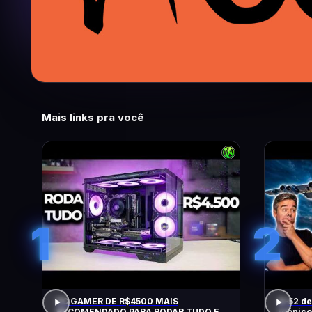
Mais links pra você
1
2
PC GAMER DE R$4500 MAIS
B-52 de
RECOMENDADO PARA RODAR TUDO EM
Icônico