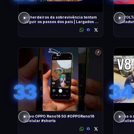
Os herdeiros da sobrevivência tentam
A VOLT
seguir os passos dos pais | Largados e
Estadun
Pelados
33
34
Novo OPPO Reno16 5G #OPPOReno16
Olha o 
#celular #shorts
Challe