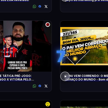
7
E TÁTICA PRÉ-JOGO:
O PAI VEM CORRENDO: O M
GO X VITÓRIA PELO
ABRAÇO DO MUNDO - Bom di
EIRÃO 2026
221/365 (2026)