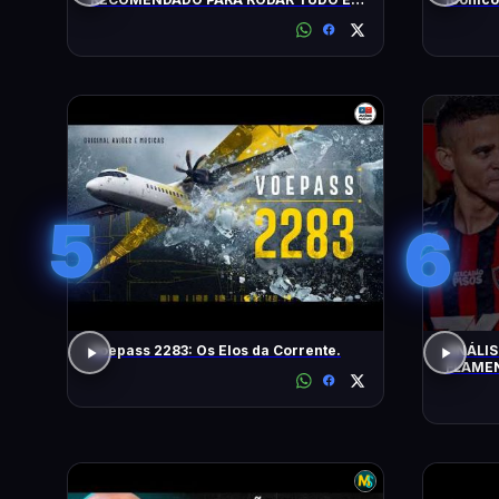
FULL HD HOJE! (COM TESTES) 2026
5
6
Voepass 2283: Os Elos da Corrente.
ANÁLIS
FLAMEN
BRASIL