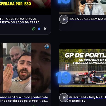
E - OBJETO MAIOR QUE
7 ERROS QUE CAUSAM DIAB
R ESTÁ DO LADO DA TERRA
- COMETA 220P/McNaught
19
anro não foi o único proibido de
GP de Portland - Indy NXT |
ilhos no dia dos pais! #política
COM Brasil TV