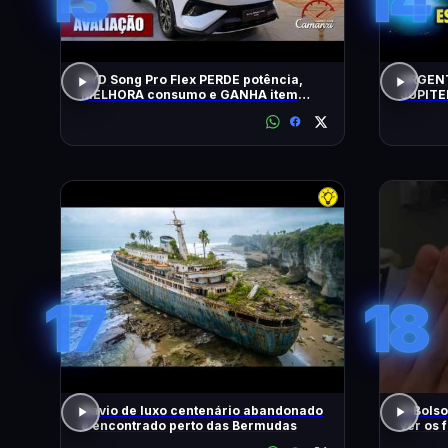
BYD Song Pro Flex PERDE potência,
URGENT
MELHORA consumo e GANHA item
JÚPITE
amado pelos brasileiros - Avaliação
AGORA 
17
18
Navio de luxo centenário abandonado
O Bolso
é encontrado perto das Bermudas
ver os f
#fyp