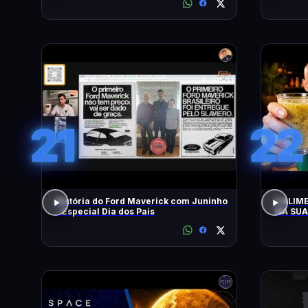
21
22
História do Ford Maverick com Juninho
3 ALIM
- Especial Dia dos Pais
NA SUA