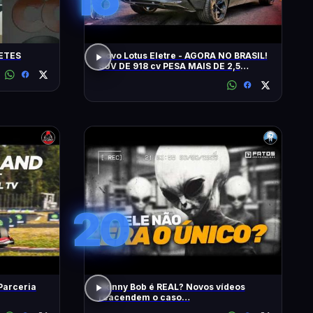
ETES
Novo Lotus Eletre - AGORA NO BRASIL!
SUV DE 918 cv PESA MAIS DE 2,5
TONELADAS E CUSTA R$ 1 MILHÃO!
20
 Parceria
Skinny Bob é REAL? Novos vídeos
reacendem o caso…