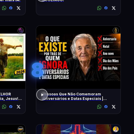
8
ELHOR
Pessoas Que Não Comemoram
a, Jesus!
Aniversários e Datas Especiais |
Teresa Montiel