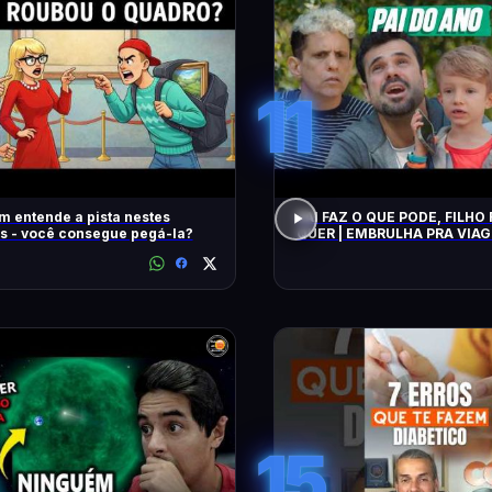
11
 entende a pista nestes
PAI FAZ O QUE PODE, FILHO
s - você consegue pegá-la?
QUER | EMBRULHA PRA VIA
15