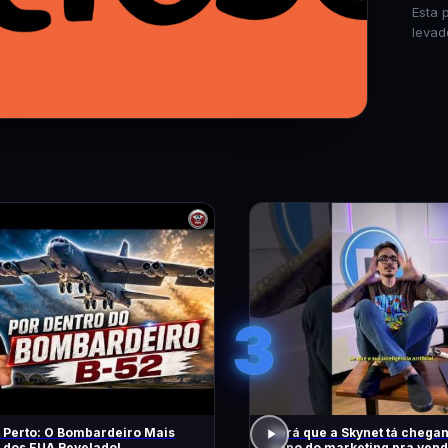
Esta 
levad
3
 Perto: O Bombardeiro Mais
Será que a Skynet tá chegan
 dos EUA Revelado!
papo do marketing pra vend