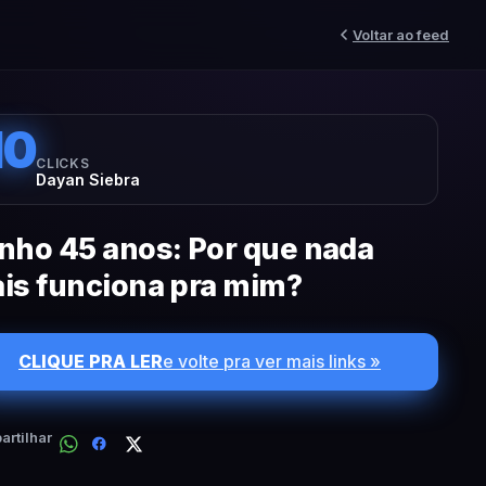
Voltar ao feed
10
CLICKS
Dayan Siebra
nho 45 anos: Por que nada
is funciona pra mim?
CLIQUE PRA LER
e volte pra ver mais links »
rtilhar