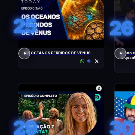
25
26
OS OCEANOS PERDIDOS DE VÊNUS
O ano é
O quant
dessa 
29
30