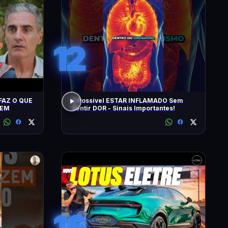
12
 FAZ O QUE
É Possível ESTAR INFLAMADO Sem
GEM
Sentir DOR - Sinais Importantes!
16