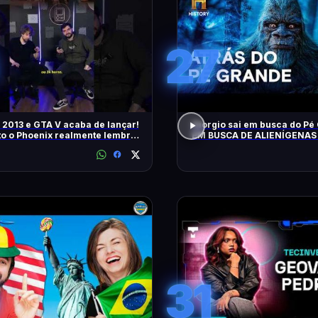
27
 2013 e GTA V acaba de lançar!
Giorgio sai em busca do Pé 
o o Phoenix realmente lembra
EM BUSCA DE ALIENÍGENAS 
época gamer?
31