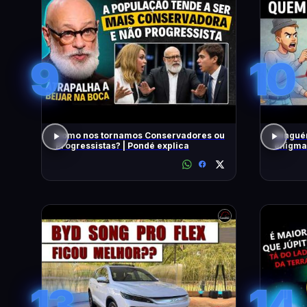
9
10
Como nos tornamos Conservadores ou
Ninguém
Progressistas? | Pondé explica
enigma
13
14