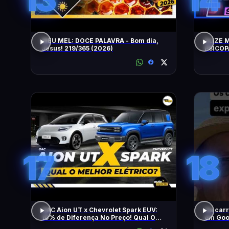
MEU MEL: DOCE PALAVRA - Bom dia,
ELIZE 
Jesus! 219/365 (2026)
PSICOP
JORGE 
17
18
GAC Aion UT x Chevrolet Spark EUV:
Os carr
10% de Diferença No Preço! Qual O
em Go
Melhor Elétrico?