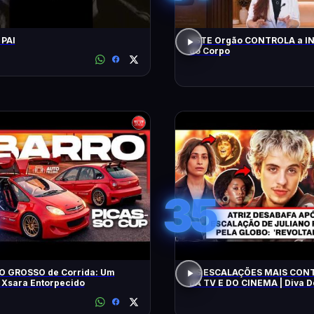
 PAI
ESTE Orgão CONTROLA a 
do Corpo
35
O GROSSO de Corrida: Um
AS ESCALAÇÕES MAIS CON
 Xsara Entorpecido
DA TV E DO CINEMA | Diva 