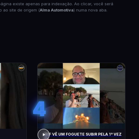
página existe apenas para indexação. Ao clicar, você será
o ao site de origem (
Alma Automotiva
) numa nova aba.
4
ACF VÊ UM FOGUETE SUBIR PELA 1ª VEZ
!!!!