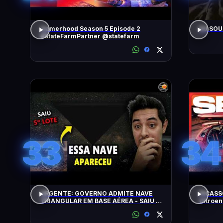
Gamerhood Season 5 Episode 2
EU SOU
#StateFarmPartner @statefarm
33
34
URGENTE: GOVERNO ADMITE NAVE
PICASS
TRIANGULAR EM BASE AÉREA - SAIU O
Citroen
5º LOTE DE ARQUIVOS OVNI