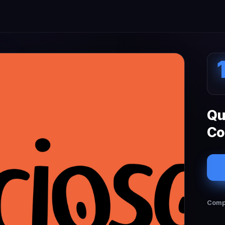
Qu
Co
Compa