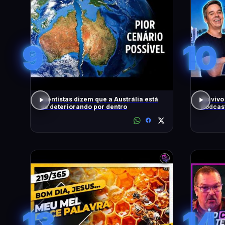
9
10
Cientistas dizem que a Austrália está
Ao vivo
se deteriorando por dentro
Podcas
13
14