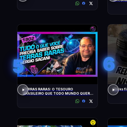
busca)
6
5
TERRAS RARAS: O TESOURO
Kicks f
BRASILEIRO QUE TODO MUNDO QUER:
SACANI - Inteligência Ltda. Podcast
#1902