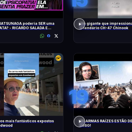
MATSUNAGA poderia SER uma
Um gigante que impressiona
ATA? - RICARDO SALADA E
O lendário CH-47 Chinook
LORDELLO
19
os mais fantásticos expostos
AS ARMAS RAÍZES ESTÃO D
odwood
PUBG!