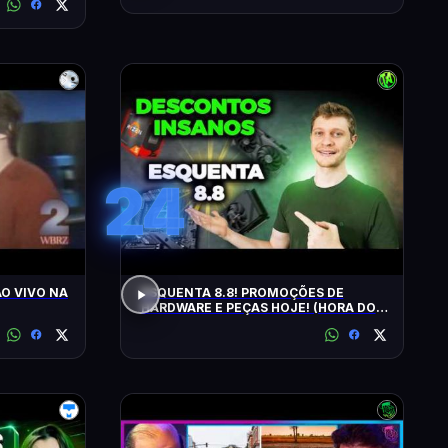
24
O VIVO NA
ESQUENTA 8.8! PROMOÇÕES DE
HARDWARE E PEÇAS HOJE! (HORA DO
UPGRADE!)