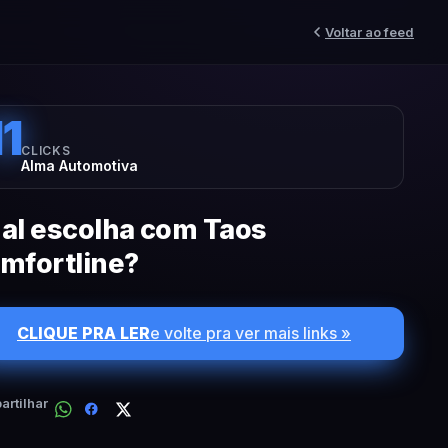
Voltar ao feed
11
CLICKS
Alma Automotiva
al escolha com Taos
mfortline?
CLIQUE PRA LER
e volte pra ver mais links »
rtilhar