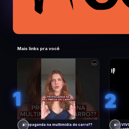
Mais links pra você
1
2
Propaganda na multimídia do carro??
AO VIVO
encontr