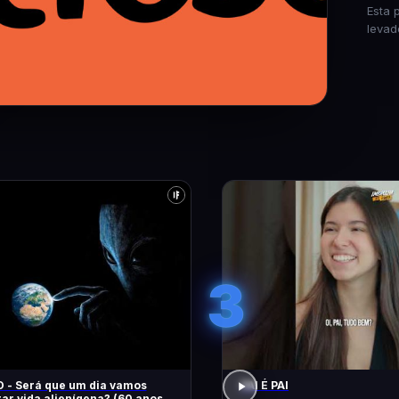
Esta 
levad
3
 - Será que um dia vamos
PAI É PAI
ar vida alienígena? (60 anos de