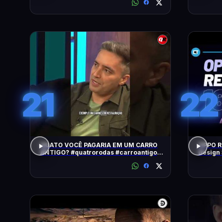
21
22
QUATO VOCÊ PAGARIA EM UM CARRO
OPPO Re
ANTIGO? #quatrorodas #carroantigo
Design 
#preçodecarros