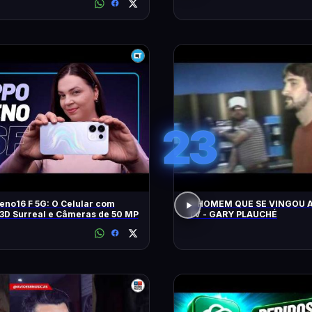
23
no16 F 5G: O Celular com
O HOMEM QUE SE VINGOU A
3D Surreal e Câmeras de 50 MP
TV - GARY PLAUCHÉ