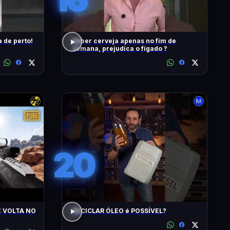
 de perto!
Beber cerveja apenas no fim de
semana, prejudica o fígado ?
20
E VOLTA NO
RECICLAR ÓLEO é POSSÍVEL?