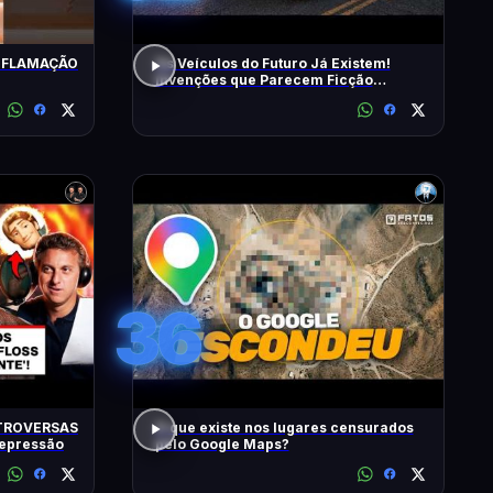
INFLAMAÇÃO
Os Veículos do Futuro Já Existem!
Invenções que Parecem Ficção
Científica!
36
TROVERSAS
O que existe nos lugares censurados
Depressão
pelo Google Maps?