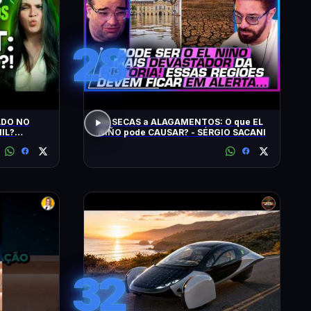
28
ADO NO
De SECAS a ALAGAMENTOS: O que EL
IL?
NIÑO pode CAUSAR? - SÉRGIO SACANI
SPACEX,
32