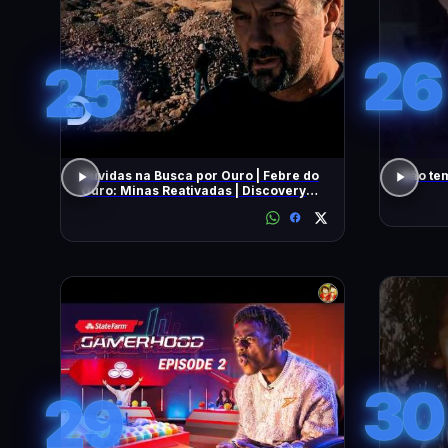
26
25
Dúvidas na Busca por Ouro | Febre do
Não tem
Ouro: Minas Reativadas | Discovery
Brasil
30
29