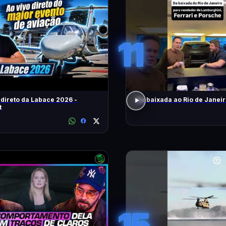
11
 direto da Labace 2026 -
Da baixada ao Rio de Janei
t
15