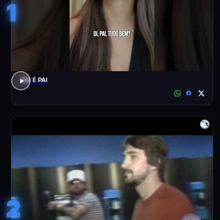
1
PAI É PAI
2