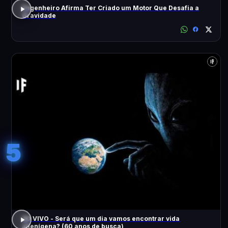
Engenheiro Afirma Ter Criado um Motor Que Desafia a
Gravidade
5
AO VIVO - Será que um dia vamos encontrar vida
alienígena? (60 anos de busca)