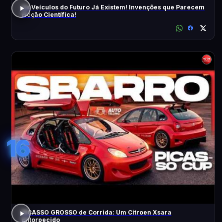
Os Veículos do Futuro Já Existem! Invenções que Parecem
Ficção Científica!
16
PICASSO GROSSO de Corrida: Um Citroen Xsara
Entorpecido