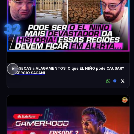
32
De SECAS a ALAGAMENTOS: O que EL NIÑO pode CAUSAR?
- SÉRGIO SACANI