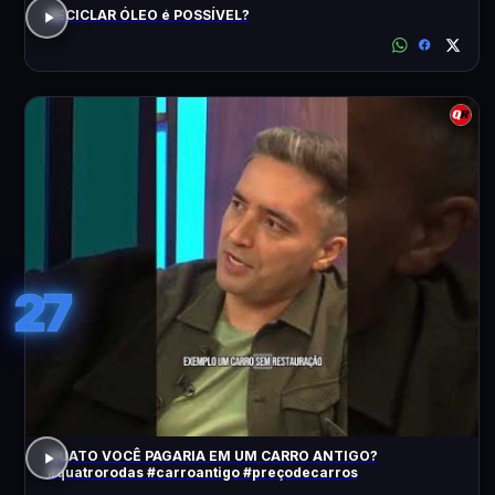
RECICLAR ÓLEO é POSSÍVEL?
27
QUATO VOCÊ PAGARIA EM UM CARRO ANTIGO?
#quatrorodas #carroantigo #preçodecarros