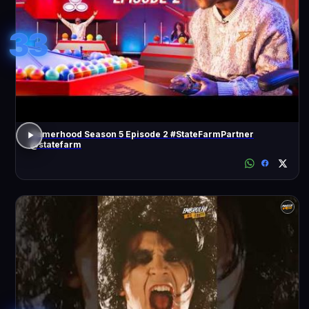
33
Gamerhood Season 5 Episode 2 #StateFarmPartner
@statefarm