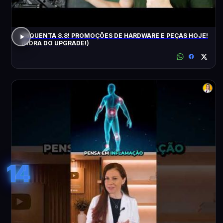
ESQUENTA 8.8! PROMOÇÕES DE HARDWARE E PEÇAS HOJE!
(HORA DO UPGRADE!)
14