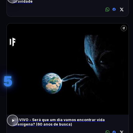
Gravidade
5
AO VIVO - Será que um dia vamos encontrar vida
alienígena? (60 anos de busca)