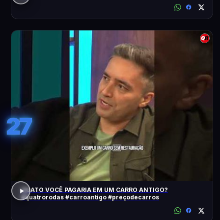
27
QUATO VOCÊ PAGARIA EM UM CARRO ANTIGO?
#quatrorodas #carroantigo #preçodecarros