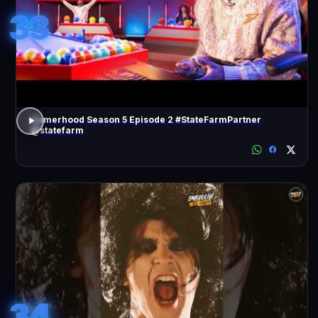
33
Gamerhood Season 5 Episode 2 #StateFarmPartner
@statefarm
34