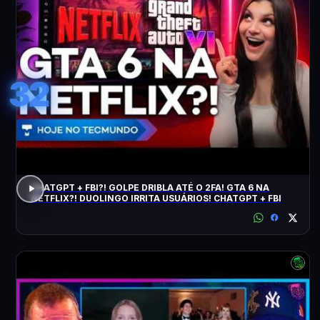
32
CHATGPT + FBI?! GOLPE DRIBLA ATÉ O 2FA! GTA 6 NA
NETFLIX?! DUOLINGO IRRITA USUÁRIOS! CHATGPT + FBI