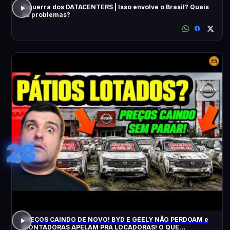
A guerra dos DATACENTERS | Isso envolve o Brasil? Quais
os problemas?
28
PREÇOS CAINDO DE NOVO! BYD E GEELY NÃO PERDOAM e
MONTADORAS APELAM PRA LOCADORAS! O QUE