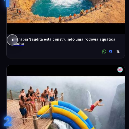
1
A Arábia Saudita está construindo uma rodovia aquática
oculta
2