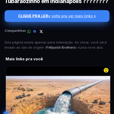
Tubarãozinho em Indianapolis ????????
CLIQUE PRA LER
e volte pra ver mais links »
Compartilhar
Esta página existe apenas para indexação. Ao clicar, você será
levado ao site de origem (
Fittipaldi Brothers
) numa nova aba.
Mais links pra você