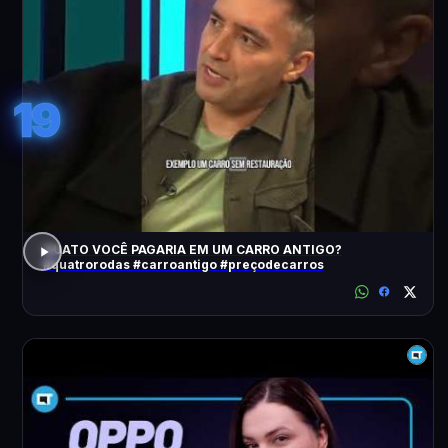
19
QUATO VOCÊ PAGARIA EM UM CARRO ANTIGO?
#quatrorodas #carroantigo #preçodecarros