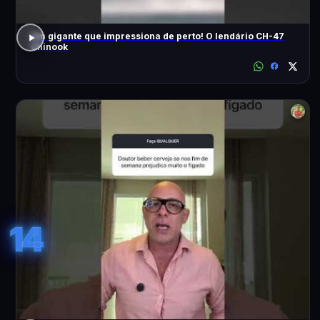
Um gigante que impressiona de perto! O lendário CH-47
Chinook
14