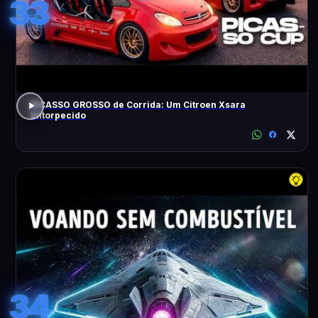
33
PICASSO GROSSO de Corrida: Um Citroen Xsara
Entorpecido
34