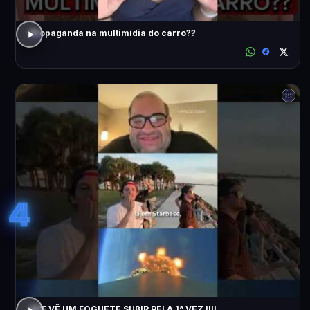
Propaganda na multimídia do carro??
4
ACF VÊ UM FOGUETE SUBIR PELA 1ª VEZ !!!!