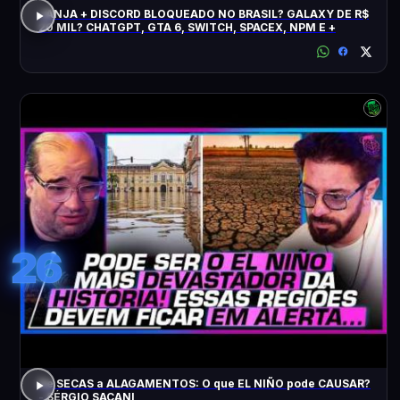
JANJA + DISCORD BLOQUEADO NO BRASIL? GALAXY DE R$
20 MIL? CHATGPT, GTA 6, SWITCH, SPACEX, NPM E +
26
De SECAS a ALAGAMENTOS: O que EL NIÑO pode CAUSAR?
- SÉRGIO SACANI