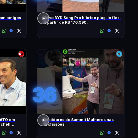
com amigos
Novo BYD Song Pro híbrido plug-in flex.
A partir de R$ 176.990.
36
RATO em
Bastidores do Summit Mulheres nas
che!!
Profissões!
s | T2 -