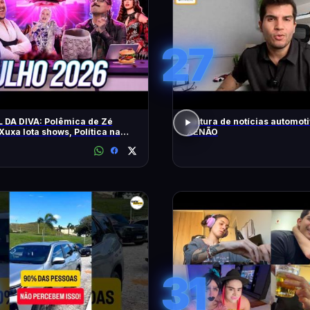
27
 DA DIVA: Polêmica de Zé
Leitura de notícias automot
 Xuxa lota shows, Política na
XENÃO
31