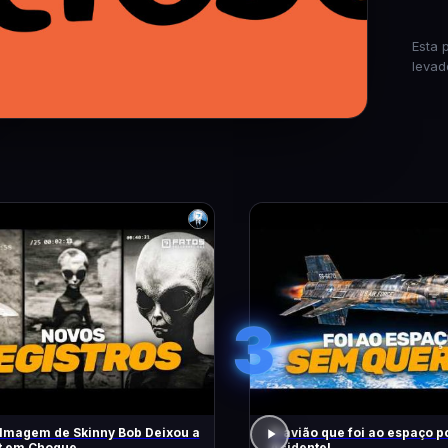
Esta 
levad
3
lmagem de Skinny Bob Deixou a
O avião que foi ao espaço p
et em Choque
Acidente!