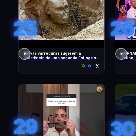
25
26
Novas varreduras sugerem a
JORNAL
existência de uma segunda Esfinge sob
Felipe,
as pirâmides
DiaTV
29
30