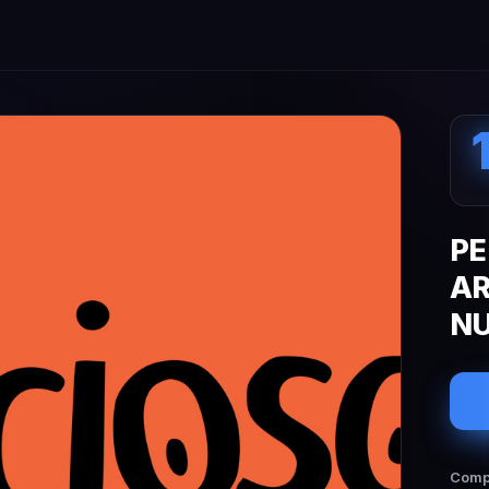
PE
AR
NU
Compa