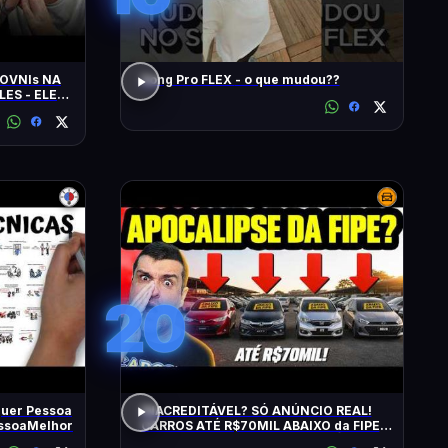
OVNIs NA
Song Pro FLEX - o que mudou??
LES - ELES
MINUTOS'
20
uer Pessoa
INACREDITÁVEL? SÓ ANÚNCIO REAL!
essoaMelhor
CARROS ATÉ R$70MIL ABAIXO da FIPE:
BARATOS DE MANTER e CONFIÁVEIS!