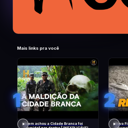
Mais links pra você
1
2
Quem achou a Cidade Branca foi
Nova Fi
"comido" por dentro | INEXPLICÁVEL
Intern