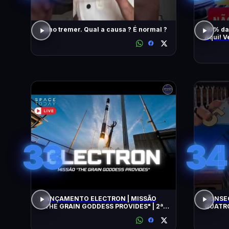
Olho tremer. Qual a causa ? É normal ?
90% da
Aqui! V
També
33
34
LANÇAMENTO ELECTRON | MISSÃO
CONSEG
"THE GRAIN GODDESS PROVIDES" | 2ª
QUATRO
TENTATIVA