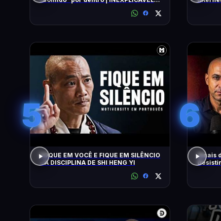
COM WILLIAM SHATNER | HISTORY
5
6
FOQUE EM VOCÊ E FIQUE EM SILÊNCIO
Sinais 
– A DISCIPLINA DE SHI HENG YI
Desisti
Nardel