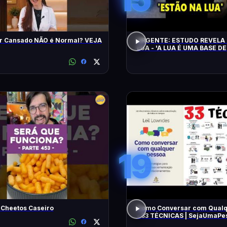
r Cansado NÃO é Normal? VEJA
URGENTE: ESTUDO REVELA 
LUA - 'A LUA É UMA BASE DE
CHEGAM NA TERRA EM 20 
19
 Cheetos Caseiro
Como Conversar com Qualq
- 33 TÉCNICAS | SejaUmaP