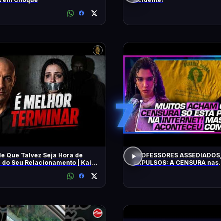
7
de Que Talvez Seja Hora de
PROFESSORES ASSEDIADOS,
r do Seu Relacionamento | Kaio
EXPULSOS: A CENSURA nas
universidades - SÁVIO DI M
BEATRIZ BUENO