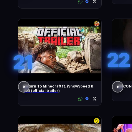
22
21
Return To Minecraft ft. iShowSpeed &
ENCONT
Kai (official trailer)