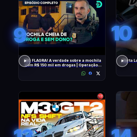
10
9
NO FLAGRA! A verdade sobre a mochila
Porta L
com R$ 150 mil em drogas | Operação
Fronteira Brasil
13
14