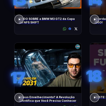
TUDO SOBRE a BMW M3 GT2 da Capa
Acorda
do NFS SHIFT
ISSO!
18
17
Adeus Envelhecimento? A Revolução
TESTE:
Científica que Você Precisa Conhecer