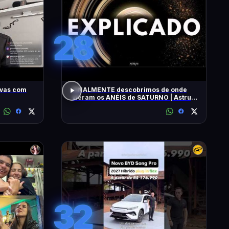
28
ivas com
FINALMENTE descobrimos de onde
vieram os ANÉIS de SATURNO | Astrum
Brasil
32