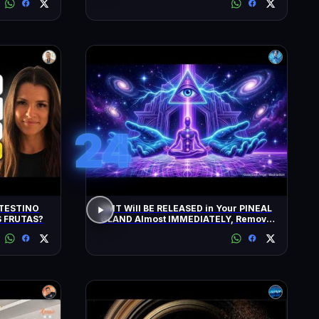
24
TESTINO
DMT Will BE RELEASED in Your PINEAL
 FRUTAS?
GLAND Almost IMMEDIATELY, Remove
All Negative Blockages | 432 Hz