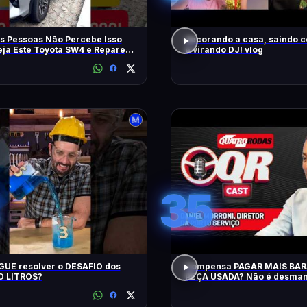
s Pessoas Não Percebe Isso
decorando a casa, saindo 
eja Este Toyota SW4 e Repare
e virando DJ! vlog
m
35
UE resolver o DESAFIO dos
Compensa PAGAR MAIS BA
 LITROS?
PEÇA USADA? Não é desman
QRCast com Renova Ecopeça
EP2