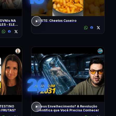
OVNIs NA
TESTE: Cheetos Caseiro
LES - ELES
MINUTOS'
20
TESTINO
Adeus Envelhecimento? A Revolução
 FRUTAS?
Científica que Você Precisa Conhecer