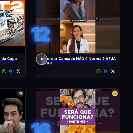
12
 da Capa
Acordar Cansado NÃO é Normal? VEJA
ISSO!
16