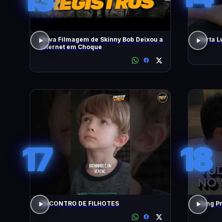
Nova Filmagem de Skinny Bob Deixou a
Porta L
Internet em Choque
17
18
ENCONTRO DE FILHOTES