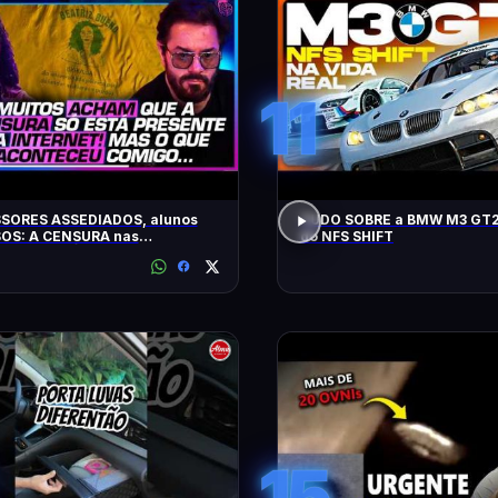
11
SORES ASSEDIADOS, alunos
TUDO SOBRE a BMW M3 GT2
OS: A CENSURA nas
do NFS SHIFT
idades - SÁVIO DI MAIO E
Z BUENO
15