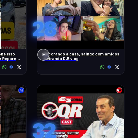
28
be Isso
decorando a casa, saindo com amigos
 e Repare
e virando DJ! vlog
32