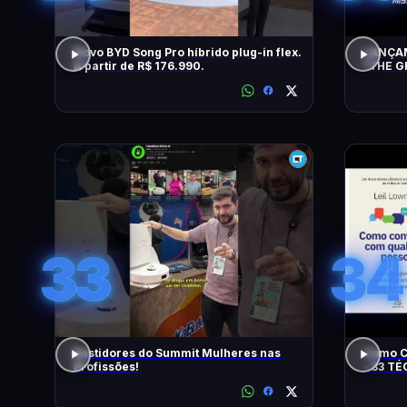
Novo BYD Song Pro híbrido plug-in flex.
LANÇAM
A partir de R$ 176.990.
"THE G
TENTA
33
34
Bastidores do Summit Mulheres nas
Como C
Profissões!
- 33 T