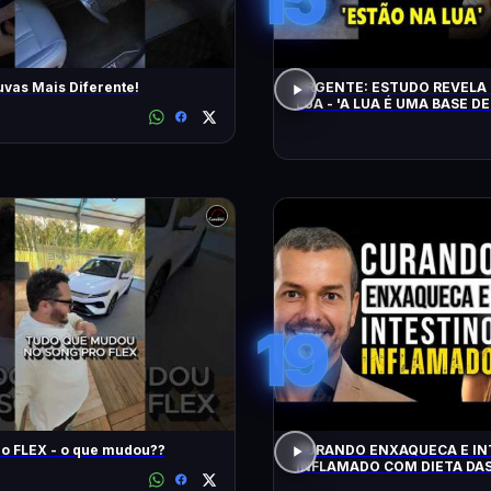
uvas Mais Diferente!
URGENTE: ESTUDO REVELA 
LUA - 'A LUA É UMA BASE DE
CHEGAM NA TERRA EM 20 
19
Song Pro FLEX - o que mudou??
CURANDO ENXAQUECA E IN
INFLAMADO COM DIETA DAS