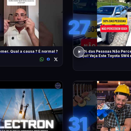
27
emer. Qual a causa ? É normal ?
90% das Pessoas Não Perce
Aqui! Veja Este Toyota SW4
Também
31