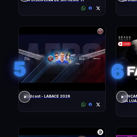
Nardel
5
6
Podcast - LABACE 2026
LANÇAMEN
NA LUA!