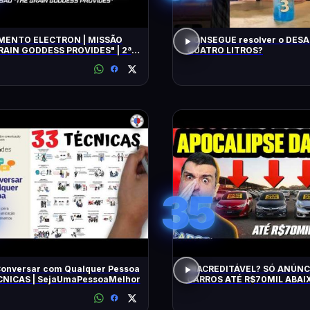
ENTO ELECTRON | MISSÃO
CONSEGUE resolver o DESA
RAIN GODDESS PROVIDES" | 2ª
QUATRO LITROS?
TIVA
35
onversar com Qualquer Pessoa
INACREDITÁVEL? SÓ ANÚNC
ÉCNICAS | SejaUmaPessoaMelhor
CARROS ATÉ R$70MIL ABAIX
BARATOS DE MANTER e CON