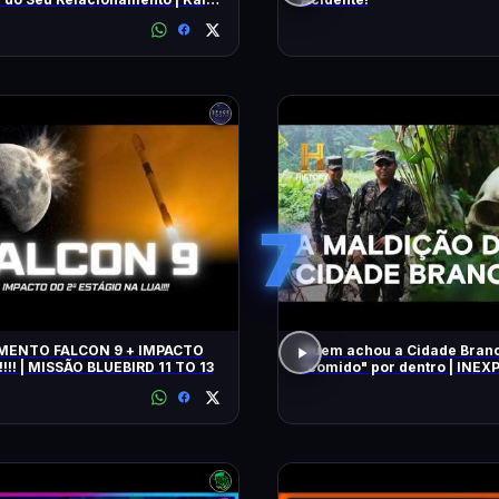
7
TO FALCON 9 + IMPACTO
Quem achou a Cidade Branc
!!! | MISSÃO BLUEBIRD 11 TO 13
"comido" por dentro | INEXPLICÁVEL
COM WILLIAM SHATNER | H