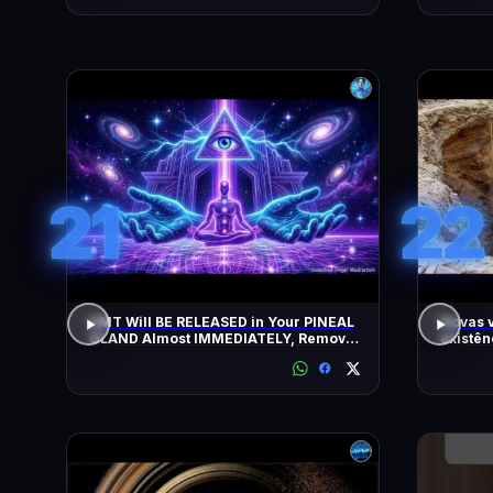
21
22
DMT Will BE RELEASED in Your PINEAL
Novas 
GLAND Almost IMMEDIATELY, Remove
existên
All Negative Blockages | 432 Hz
as pirâ