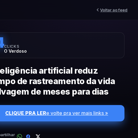
Voltar ao feed
4
CLICKS
O Verdoso
teligência artificial reduz
mpo de rastreamento da vida
lvagem de meses para dias
CLIQUE PRA LER
e volte pra ver mais links »
rtilhar