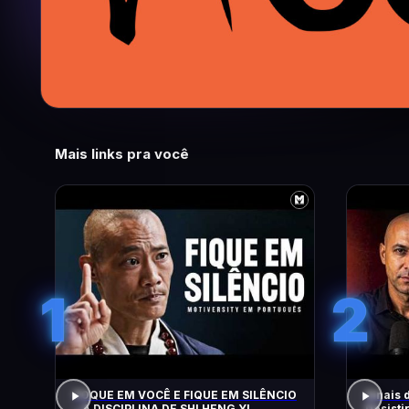
Mais links pra você
1
2
FOQUE EM VOCÊ E FIQUE EM SILÊNCIO
Sinais 
– A DISCIPLINA DE SHI HENG YI
Desisti