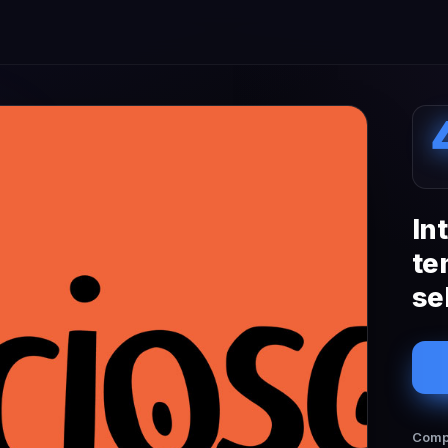
In
te
se
Compa