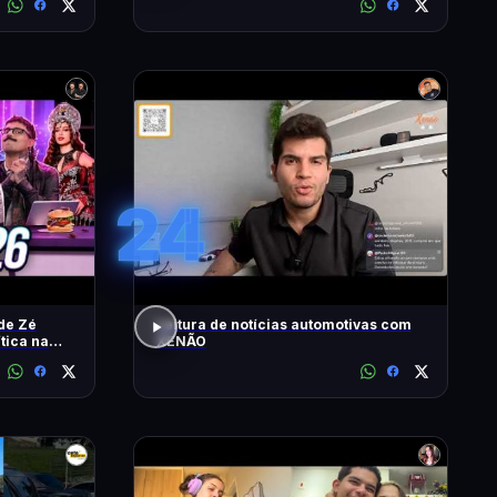
24
de Zé
Leitura de notícias automotivas com
ítica na
XENÃO