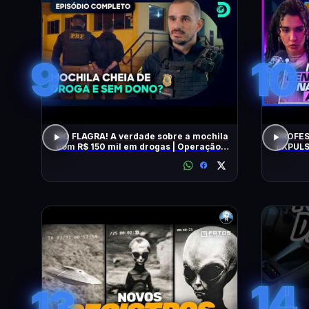
9
10
NO FLAGRA! A verdade sobre a mochila
PROFES
com R$ 150 mil em drogas | Operação
EXPULS
Fronteira Brasil
univers
BEATRI
14
13