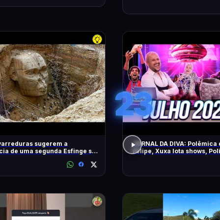
23
varreduras sugerem a
JORNAL DA DIVA: Polêmica 
cia de uma segunda Esfinge sob
Felipe, Xuxa lota shows, Pol
mides
DiaTV