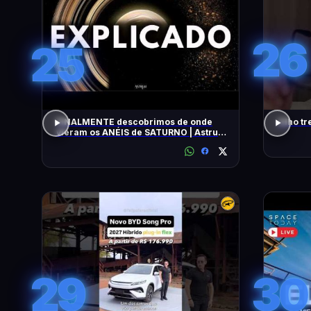
26
25
FINALMENTE descobrimos de onde
Olho tr
vieram os ANÉIS de SATURNO | Astrum
Brasil
29
30