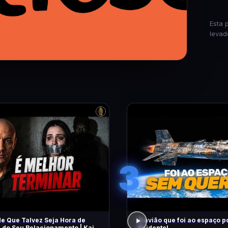
Esta 
levad
3
de Que Talvez Seja Hora de
O avião que foi ao espaço p
r do Seu Relacionamento | Kaio
Acidente!